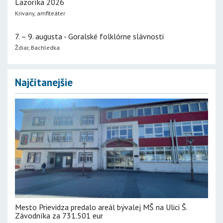
Lazoríka 2026
Krivany, amfiteáter
7. – 9. augusta - Goralské folklórne slávnosti
Ždiar, Bachledka
Najčítanejšie
Mesto Prievidza predalo areál bývalej MŠ na Ulici Š.
Závodníka za 731.501 eur