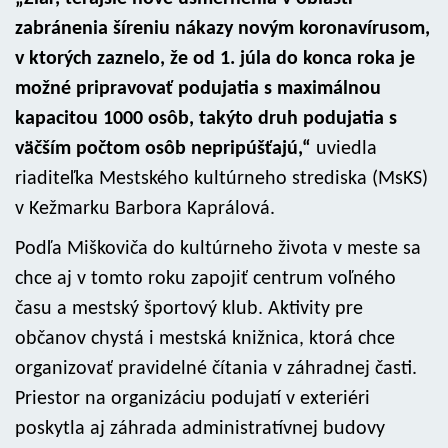
zabránenia šíreniu nákazy novým koronavírusom,
v ktorých zaznelo, že od 1. júla do konca roka je
možné pripravovať podujatia s maximálnou
kapacitou 1000 osôb, takýto druh podujatia s
väčším počtom osôb nepripúšťajú,“
uviedla
riaditeľka Mestského kultúrneho strediska (MsKS)
v Kežmarku Barbora Kaprálová.
Podľa Miškoviča do kultúrneho života v meste sa
chce aj v tomto roku zapojiť centrum voľného
času a mestský športový klub. Aktivity pre
občanov chystá i mestská knižnica, ktorá chce
organizovať pravidelné čítania v záhradnej časti.
Priestor na organizáciu podujatí v exteriéri
poskytla aj záhrada administratívnej budovy