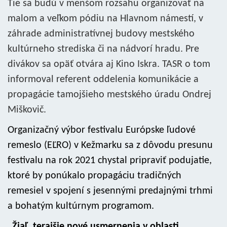
Tie sa budú v menšom rozsahu organizovať na
malom a veľkom pódiu na Hlavnom námestí, v
záhrade administratívnej budovy mestského
kultúrneho strediska či na nádvorí hradu. Pre
divákov sa opäť otvára aj Kino Iskra. TASR o tom
informoval referent oddelenia komunikácie a
propagácie tamojšieho mestského úradu Ondrej
Miškovič.
Organizačný výbor festivalu Európske ľudové
remeslo (EĽRO) v Kežmarku sa z dôvodu presunu
festivalu na rok 2021 chystal pripraviť podujatie,
ktoré by ponúkalo propagáciu tradičných
remesiel v spojení s jesennými predajnými trhmi
a bohatým kultúrnym programom.
„Žiaľ, terajšie nové usmernenia v oblasti