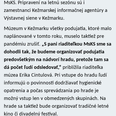
MsKS. Pripravení na letnú sezónu sú i
zamestnanci Kežmarskej informačnej agentúry a
Výstavnej siene v Kežmarku.
Múzeum v Kežmarku všetky podujatia, ktoré malo
naplánované v tomto roku, muselo taktiež pre
pandémiu zrušiť.
„S pani riaditeľkou MsKS sme sa
dohodli tak, že budeme organizovať podujatia
predovšetkým na nádvorí hradu, pretože tam sa
dá počet ľudí odsledovať,“
priblížila riaditeľka
múzea Erika Cintulová. Pri vstupe do hradu ľudí
informujú o povinnosti dodržiavať hygienické
opatrenia a počas sprevádzania po hrade je
možný vstup len v obmedzených skupinách. Na
hrade sa taktiež bude organizovať tradičné letné
kino či divadelný festival.