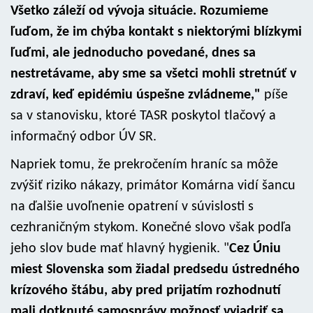
Všetko záleží od vývoja situácie. Rozumieme
ľuďom, že im chýba kontakt s niektorými blízkymi
ľuďmi, ale jednoducho povedané, dnes sa
nestretávame, aby sme sa všetci mohli stretnúť v
zdraví, keď epidémiu úspešne zvládneme,"
píše
sa v stanovisku, ktoré TASR poskytol tlačový a
informačný odbor ÚV SR.
Napriek tomu, že prekročením hraníc sa môže
zvýšiť riziko nákazy, primátor Komárna vidí šancu
na ďalšie uvoľnenie opatrení v súvislosti s
cezhraničným stykom. Konečné slovo však podľa
jeho slov bude mať hlavný hygienik. "
Cez Úniu
miest Slovenska som žiadal predsedu ústredného
krízového štábu, aby pred prijatím rozhodnutí
mali dotknuté samosprávy možnosť vyjadriť sa.