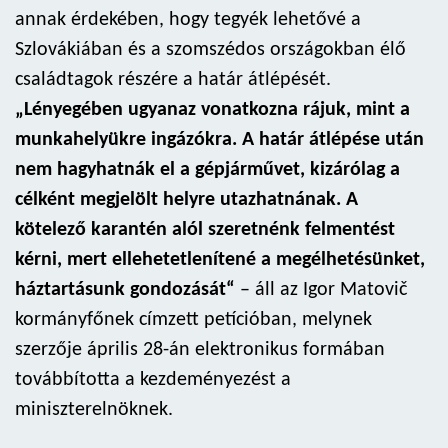
annak érdekében, hogy tegyék lehetővé a
Szlovákiában és a szomszédos országokban élő
családtagok részére a határ átlépését.
„Lényegében ugyanaz vonatkozna rájuk, mint a
munkahelyükre ingázókra. A határ átlépése után
nem hagyhatnák el a gépjárművet, kizárólag a
célként megjelölt helyre utazhatnának. A
kötelező karantén alól szeretnénk felmentést
kérni, mert ellehetetlenítené a megélhetésünket,
háztartásunk gondozását“
– áll az Igor Matovič
kormányfőnek címzett petícióban, melynek
szerzője április 28-án elektronikus formában
továbbította a kezdeményezést a
miniszterelnöknek.