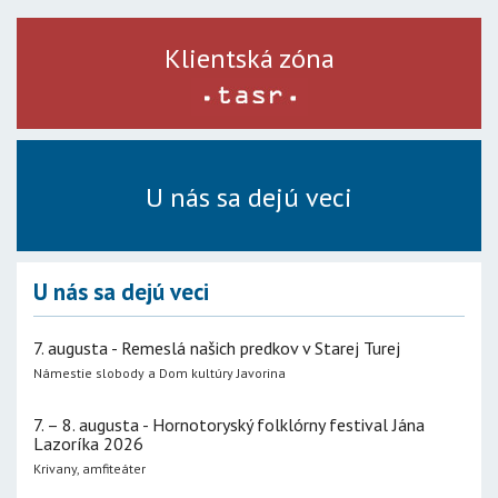
Klientská zóna
U nás sa dejú veci
U nás sa dejú veci
7. augusta - Remeslá našich predkov v Starej Turej
Námestie slobody a Dom kultúry Javorina
7. – 8. augusta - Hornotoryský folklórny festival Jána
Lazoríka 2026
Krivany, amfiteáter