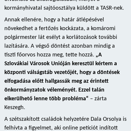
kormányhivatal sajtóosztálya küldött a TASR-nek.
Annak ellenére, hogy a határ átlépésével
növekedhet a fertőzés kockázata, a komáromi
polgármester lát esélyt a korlátozások további
lazítására. A végső döntést azonban mindig a
tiszti főorvos hozza meg, tette hozzá.
„A
Szlovákiai Városok Unióján keresztül kértem a
központi válságstáb vezetőjét, hogy a döntések
elfogadása előtt hallgassák meg az érintett
önkormányzatok véleményét. Ezzel talán
elkerülhető lenne több probléma“
– zárta
Keszegh.
A szétszakított családok helyzetére Dala Orsolya is
felhívta a figyelmet, aki online petíciót indított