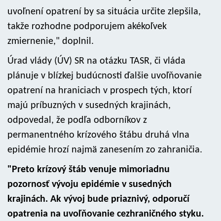
uvoľnení opatrení by sa situácia určite zlepšila,
takže rozhodne podporujem akékoľvek
zmiernenie," doplnil.
Úrad vlády (ÚV) SR na otázku TASR, či vláda
plánuje v blízkej budúcnosti ďalšie uvoľňovanie
opatrení na hraniciach v prospech tých, ktorí
majú príbuzných v susedných krajinách,
odpovedal, že podľa odborníkov z
permanentného krízového štábu druhá vlna
epidémie hrozí najmä zanesením zo zahraničia.
"Preto krízový štáb venuje mimoriadnu
pozornosť vývoju epidémie v susedných
krajinách. Ak vývoj bude priaznivý, odporučí
opatrenia na uvoľňovanie cezhraničného styku.