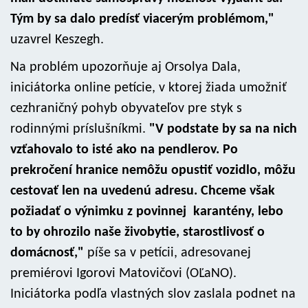
Tým by sa dalo predísť viacerým problémom,"
uzavrel Keszegh.
Na problém upozorňuje aj Orsolya Dala,
iniciátorka online petície, v ktorej žiada umožniť
cezhraničný pohyb obyvateľov pre styk s
rodinnými príslušníkmi.
"V podstate by sa na nich
vzťahovalo to isté ako na pendlerov. Po
prekročení hranice nemôžu opustiť vozidlo, môžu
cestovať len na uvedenú adresu. Chceme však
požiadať o výnimku z povinnej karantény, lebo
to by ohrozilo naše živobytie, starostlivosť o
domácnosť,"
píše sa v petícii, adresovanej
premiérovi Igorovi Matovičovi (OĽaNO).
Iniciátorka podľa vlastných slov zaslala podnet na