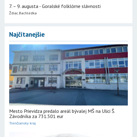
7. – 9. augusta - Goralské folklórne slávnosti
Ždiar, Bachledka
Najčítanejšie
Mesto Prievidza predalo areál bývalej MŠ na Ulici Š.
Závodníka za 731.501 eur
Trenčiansky kraj