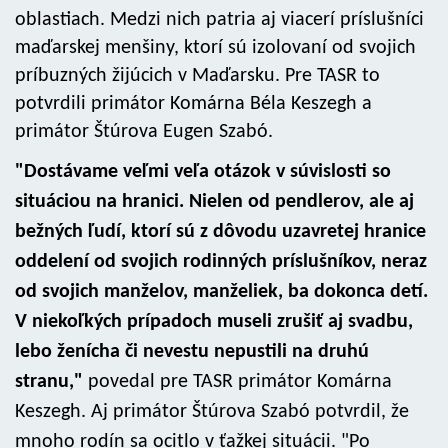
oblastiach. Medzi nich patria aj viacerí príslušníci
maďarskej menšiny, ktorí sú izolovaní od svojich
príbuzných žijúcich v Maďarsku. Pre TASR to
potvrdili primátor Komárna Béla Keszegh a
primátor Štúrova Eugen Szabó.
"Dostávame veľmi veľa otázok v súvislosti so
situáciou na hranici. Nielen od pendlerov, ale aj
bežných ľudí, ktorí sú z dôvodu uzavretej hranice
oddelení od svojich rodinných príslušníkov, neraz
od svojich manželov, manželiek, ba dokonca detí.
V niekoľkých prípadoch museli zrušiť aj svadbu,
lebo ženícha či nevestu nepustili na druhú
stranu,"
povedal pre TASR primátor Komárna
Keszegh. Aj primátor Štúrova Szabó potvrdil, že
mnoho rodín sa ocitlo v ťažkej situácii. "Po