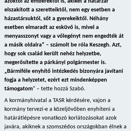
azoktól az emberektől is, akiket a határzár
elszakított a szeretteiktől, nem egy esetben a
házastársuktól, sőt a gyerekeiktől. Néhány
esetben elmaradt az esküvő is, mivel a
menyasszonyt vagy a vőlegényt nem engedték át
a másik oldalra” – számolt be róla Keszegh. Azt,
hogy sok család került nehéz helyzetbe,
megerősítette a párkányi polgármester is.
„Bármiféle enyhítő intézkedés bizonyára javítani
fogja a helyzetet, ezért ezt mindenképpen
támogatom
” – tette hozzá Szabó.
A kormányhivatal a TASR kérdésére, vajon a
kormány tervezi-e a közeljövőben enyhíteni a
határátlépésre vonatkozó korlátozásokat azok
javára, akiknek a szomszédos országokban élnek a