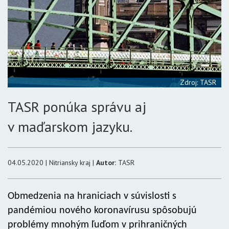
Zdroj: TASR
TASR ponúka správu aj
v maďarskom jazyku.
04.05.2020 | Nitriansky kraj |
Autor:
TASR
Obmedzenia na hraniciach v súvislosti s
pandémiou nového koronavírusu spôsobujú
problémy mnohým ľuďom v prihraničných