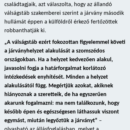
családtagjaik, azt válaszolta, hogy az állandó
válságstáb szakemberei szerint a járvány második
hullámát éppen a külföldről érkező fertőzöttek
robbanthatják ki.
„A válságstáb ezért fokozottan figyelemmel követi
a járványhelyzet alakulását a szomszédos
országokban. Ha a helyzet kedvezően alakul,
javasolni fogja a határforgalmat korlátozó
intézkedések enyhítését. Minden a helyzet
alakulásától függ. Megértjük azokat, akiknek
hiányoznak a szeretteik, de ha egyszerűen
akarunk fogalmazni: ma nem találkozunk, hogy
később épen és egészségesen láthassuk viszont
egymást, miután legyőztük a járványt“
–
olvasható az állásfoglalásban, melyet a