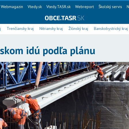
Webmagazin
Vtedy.sk
Vtedy.TASR.sk
Webreport
Školský servis
N
j
Trenčiansky kraj
Nitriansky kraj
Žilinský kraj
Banskobystrický kraj
žskom idú podľa plánu