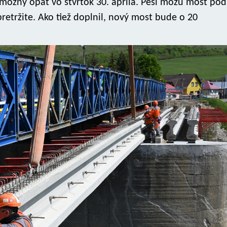
ožný opäť vo štvrtok 30. apríla. Peší môžu most pod
pretržite. Ako tiež doplnil, nový most bude o 20