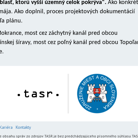
lasť, ktorú vyšší územný celok pokrýva".
Ako konkré
mája. Ako doplnil, proces projektových dokumentácií
ľa plánu.
Mokrance, most cez záchytný kanál pred obcou
nskej šíravy, most cez poľný kanál pred obcou Topoľa
e.
Kariéra
Kontakty
enie obsahu správ zo zdrojov TASR je bez predchádzajúceho písomného súhlasu TA