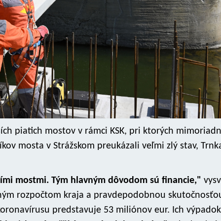
ších piatich mostov v rámci KSK, pri ktorých mimoriad
ov mosta v Strážskom preukázali veľmi zlý stav, Trnk
alšími mostmi. Tým hlavným dôvodom sú financie,"
vysve
vaným rozpočtom kraja a pravdepodobnou skutočnosťo
ronavírusu predstavuje 53 miliónov eur. Ich výpadok