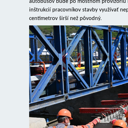
autobusov bude po mostnom provizóriu m
inštrukcií pracovníkov stavby využívať ne
centimetrov širší než pôvodný.