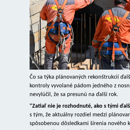
Čo sa týka plánovaných rekonštrukcií ďal
kontroly vyvolané pádom jedného z nosník
nevylúčil, že sa presunú na ďalší rok.
"Zatiaľ nie je rozhodnuté, ako s tými ď
s tým, že aktuálny rozdiel medzi pláno
spôsobenou dôsledkami šírenia nového ko