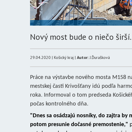
Nový most bude o niečo širší.
29.04.2020 | Košický kraj |
Autor:
J.Ďurašková
Práce na výstavbe nového mosta M158 nad
mestskej časti Krivošťany idú podľa har
roka. Informoval o tom predseda Košické
počas kontrolného dňa.
"Dnes sa osádzajú nosníky, do zajtra by m
potom presunie dočasné premostenie,"
p