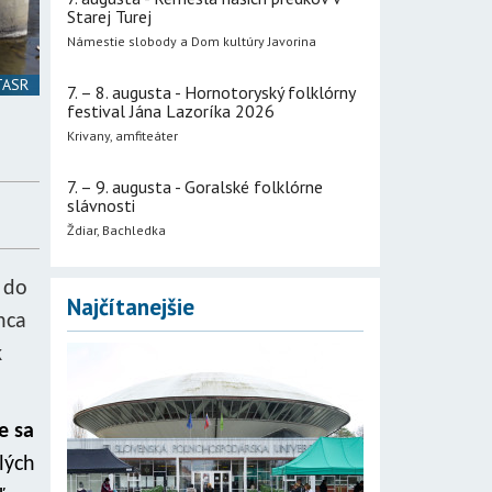
Starej Turej
Námestie slobody a Dom kultúry Javorina
 TASR
7. – 8. augusta - Hornotoryský folklórny
festival Jána Lazoríka 2026
Krivany, amfiteáter
7. – 9. augusta - Goralské folklórne
slávnosti
Ždiar, Bachledka
 do
Najčítanejšie
nca
k
e sa
lých