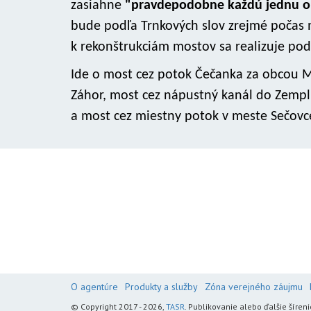
zasiahne
"pravdepodobne každú jednu ob
bude podľa Trnkových slov zrejmé počas 
k rekonštrukciám mostov sa realizuje pod
Ide o most cez potok Čečanka za obcou 
Záhor, most cez nápustný kanál do Zemplí
a most cez miestny potok v meste Sečovc
O agentúre
Produkty a služby
Zóna verejného záujmu
© Copyright 2017 - 2026,
TASR
. Publikovanie alebo ďalšie šír