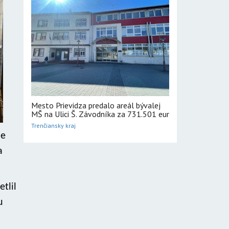
Mesto Prievidza predalo areál bývalej
MŠ na Ulici Š. Závodníka za 731.501 eur
Trenčiansky kraj
ne
a
tlil
u