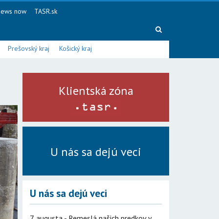
ews now
TASR.sk
Prešovský kraj
Košický kraj
Klientská zóna
U nás sa dejú veci
U nás sa dejú veci
7. augusta - Remeslá našich predkov v