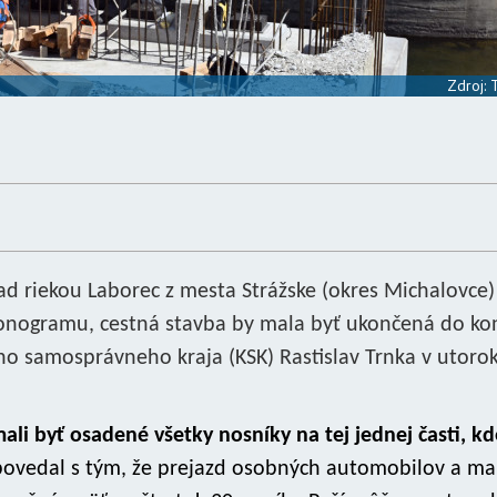
Zdroj:
 riekou Laborec z mesta Strážske (okres Michalovce)
monogramu, cestná stavba by mala byť ukončená do ko
ho samosprávneho kraja (KSK) Rastislav Trnka v utoro
ali byť osadené všetky nosníky na tej jednej časti, kd
ovedal s tým, že prejazd osobných automobilov a ma