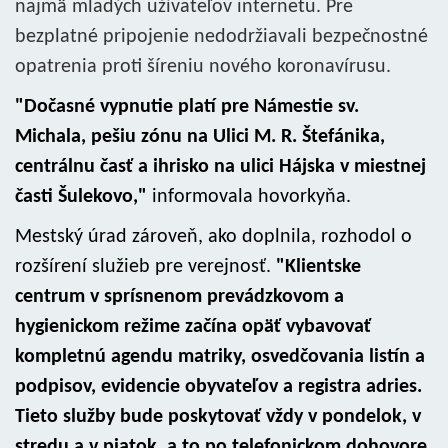
najmä mladých užívateľov internetu. Pre
bezplatné pripojenie nedodržiavali bezpečnostné
opatrenia proti šíreniu nového koronavírusu.
"Dočasné vypnutie platí pre Námestie sv.
Michala, pešiu zónu na Ulici M. R. Štefánika,
centrálnu časť a ihrisko na ulici Hájska v miestnej
časti Šulekovo,"
informovala hovorkyňa.
Mestský úrad zároveň, ako doplnila, rozhodol o
rozšírení služieb pre verejnosť.
"Klientske
centrum v sprísnenom prevádzkovom a
hygienickom režime začína opäť vybavovať
kompletnú agendu matriky, osvedčovania listín a
podpisov, evidencie obyvateľov a registra adries.
Tieto služby bude poskytovať vždy v pondelok, v
stredu a v piatok, a to po telefonickom dohovore