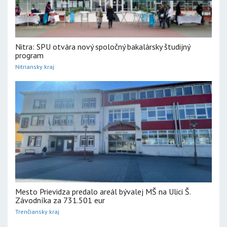
Nitra: SPU otvára nový spoločný bakalársky študijný
program
Nitriansky kraj
Mesto Prievidza predalo areál bývalej MŠ na Ulici Š.
Závodníka za 731.501 eur
Trenčiansky kraj