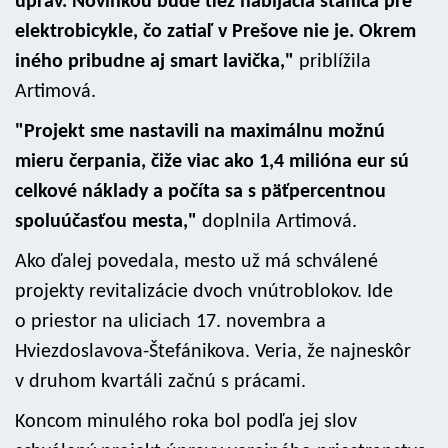
úprav. Novinkou bude tiež nabíjacia stanica pre
elektrobicykle, čo zatiaľ v Prešove nie je. Okrem
iného pribudne aj smart lavička,"
priblížila
Artimová.
"Projekt sme nastavili na maximálnu možnú
mieru čerpania, čiže viac ako 1,4 milióna eur sú
celkové náklady a počíta sa s päťpercentnou
spoluúčasťou mesta,"
doplnila Artimová.
Ako ďalej povedala, mesto už má schválené
projekty revitalizácie dvoch vnútroblokov. Ide
o priestor na uliciach 17. novembra a
Hviezdoslavova-Štefánikova. Veria, že najneskôr
v druhom kvartáli začnú s prácami.
Koncom minulého roka bol podľa jej slov