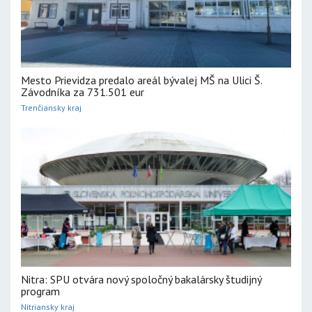
Mesto Prievidza predalo areál bývalej MŠ na Ulici Š.
Závodníka za 731.501 eur
Trenčiansky kraj
Nitra: SPU otvára nový spoločný bakalársky študijný
program
Nitriansky kraj