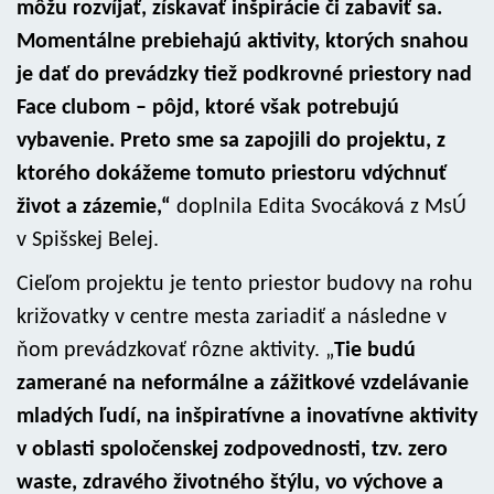
môžu rozvíjať, získavať inšpirácie či zabaviť sa.
Momentálne prebiehajú aktivity, ktorých snahou
je dať do prevádzky tiež podkrovné priestory nad
Face clubom – pôjd, ktoré však potrebujú
vybavenie. Preto sme sa zapojili do projektu, z
ktorého dokážeme tomuto priestoru vdýchnuť
život a zázemie,“
doplnila Edita Svocáková z MsÚ
v Spišskej Belej.
Cieľom projektu je tento priestor budovy na rohu
križovatky v centre mesta zariadiť a následne v
ňom prevádzkovať rôzne aktivity. „
Tie budú
zamerané na neformálne a zážitkové vzdelávanie
mladých ľudí, na inšpiratívne a inovatívne aktivity
v oblasti spoločenskej zodpovednosti, tzv. zero
waste, zdravého životného štýlu, vo výchove a