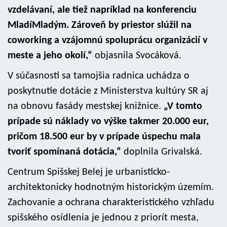
vzdelávaní, ale tiež napríklad na konferenciu
MladíMladým. Zároveň by priestor slúžil na
coworking a vzájomnú spoluprácu organizácií v
meste a jeho okolí,“
objasnila Svocáková.
V súčasnosti sa tamojšia radnica uchádza o
poskytnutie dotácie z Ministerstva kultúry SR aj
na obnovu fasády mestskej knižnice.
„V tomto
prípade sú náklady vo výške takmer 20.000 eur,
pričom 18.500 eur by v prípade úspechu mala
tvoriť spomínaná dotácia,“
doplnila Grivalská.
Centrum Spišskej Belej je urbanisticko-
architektonicky hodnotným historickým územím.
Zachovanie a ochrana charakteristického vzhľadu
spišského osídlenia je jednou z priorít mesta,