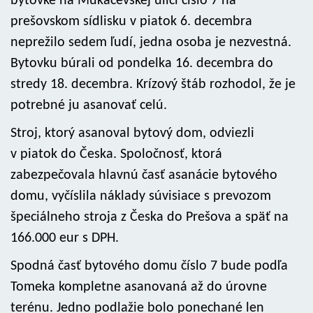
bytovke na Mukačevskej ulici číslo 7 na
prešovskom sídlisku v piatok 6. decembra
neprežilo sedem ľudí, jedna osoba je nezvestná.
Bytovku búrali od pondelka 16. decembra do
stredy 18. decembra. Krízový štáb rozhodol, že je
potrebné ju asanovať celú.
Stroj, ktorý asanoval bytový dom, odviezli
v piatok do Česka. Spoločnosť, ktorá
zabezpečovala hlavnú časť asanácie bytového
domu, vyčíslila náklady súvisiace s prevozom
špeciálneho stroja z Česka do Prešova a späť na
166.000 eur s DPH.
Spodná časť bytového domu číslo 7 bude podľa
Tomeka kompletne asanovaná až do úrovne
terénu. Jedno podlažie bolo ponechané len