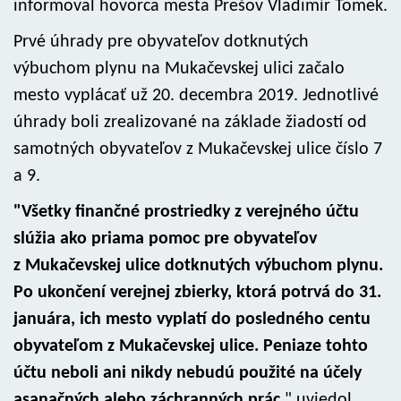
informoval hovorca mesta Prešov Vladimír Tomek.
Prvé úhrady pre obyvateľov dotknutých
výbuchom plynu na Mukačevskej ulici začalo
mesto vyplácať už 20. decembra 2019. Jednotlivé
úhrady boli zrealizované na základe žiadostí od
samotných obyvateľov z Mukačevskej ulice číslo 7
a 9.
"Všetky finančné prostriedky z verejného účtu
slúžia ako priama pomoc pre obyvateľov
z Mukačevskej ulice dotknutých výbuchom plynu.
Po ukončení verejnej zbierky, ktorá potrvá do 31.
januára, ich mesto vyplatí do posledného centu
obyvateľom z Mukačevskej ulice. Peniaze tohto
účtu neboli ani nikdy nebudú použité na účely
asanačných alebo záchranných prác
," uviedol