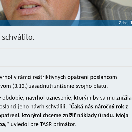
Zdroj:
schválilo.
rhol v rámci reštriktívnych opatrení poslancom
vom (3.12.) zasadnutí zníženie svojho platu.
né obdobie, navrhol uznesenie, ktorým by sa mu znížila
oslanci jeho návrh schválili.
"Čaká nás náročný rok z
 opatrení, ktorými chceme znížiť náklady úradu. Moja
eba,"
uviedol pre TASR primátor.