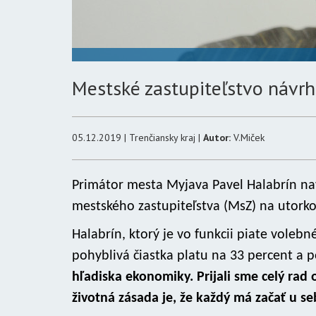
Mestské zastupiteľstvo návrh 
05.12.2019 | Trenčiansky kraj |
Autor:
V.Miček
Primátor mesta Myjava Pavel Halabrín nav
mestského zastupiteľstva (MsZ) na utorko
Halabrín, ktorý je vo funkcii piate voleb
pohyblivá čiastka platu na 33 percent a p
hľadiska ekonomiky. Prijali sme celý rad
životná zásada je, že každý má začať u s