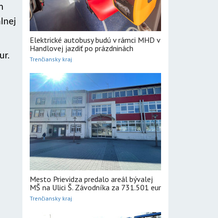
m
lnej
Elektrické autobusy budú v rámci MHD v
Handlovej jazdiť po prázdninách
ur.
Trenčiansky kraj
Mesto Prievidza predalo areál bývalej
MŠ na Ulici Š. Závodníka za 731.501 eur
Trenčiansky kraj