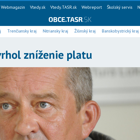
Webmagazin
Vtedy.sk
Vtedy.TASR.sk
Webreport
Školský servis
N
j
Trenčiansky kraj
Nitriansky kraj
Žilinský kraj
Banskobystrický kraj
rhol zníženie platu