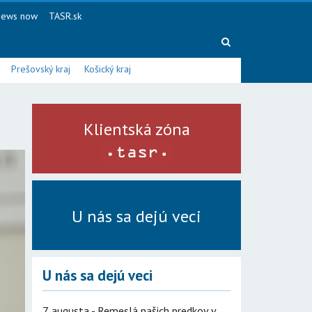
ews now
TASR.sk
Prešovský kraj
Košický kraj
Klientská zóna
U nás sa dejú veci
U nás sa dejú veci
7. augusta - Remeslá našich predkov v