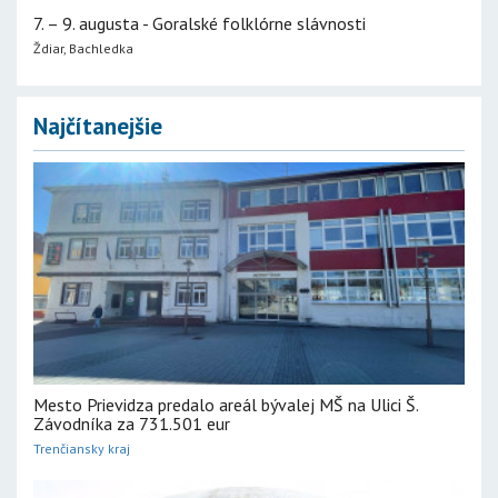
7. – 9. augusta - Goralské folklórne slávnosti
Ždiar, Bachledka
Najčítanejšie
Mesto Prievidza predalo areál bývalej MŠ na Ulici Š.
Závodníka za 731.501 eur
Trenčiansky kraj