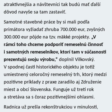
atraktívnejšia a návštevníci tak budú mať ďalší
dôvod navyše sa tam zastaviť.
Samotné stavebné práce by si mali podľa
primátora vyžiadať zhruba 700.000 eur, zvyšných
300.000 eur pôjde na tzv. mäkké projekty.
„V
rámci toho chceme podporiť remeselnú činnosť
i samotných remeselníkov, ktorí tam v súčasnosti
prezentujú svoju výrobu,“
doplnil Vilkovský.
V spodnej časti historického objektu je totiž
umiestnený celoročný remeselný trh, ktorý medzi
pozitívne príklady z praxe zaradilo aj Združenie
miest a obcí Slovenska. Funguje už tretí rok
a stretáva sa s čoraz pozitívnejšími ohlasmi.
Radnica už prešla rekonštrukciou v minulosti,