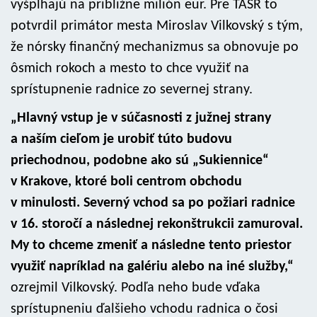
vyšplhajú na približne milión eur. Pre TASR to
potvrdil primátor mesta Miroslav Vilkovský s tým,
že nórsky finančný mechanizmus sa obnovuje po
ôsmich rokoch a mesto to chce využiť na
sprístupnenie radnice zo severnej strany.
„Hlavný vstup je v súčasnosti z južnej strany
a naším cieľom je urobiť túto budovu
priechodnou, podobne ako sú „Sukiennice“
v Krakove, ktoré boli centrom obchodu
v minulosti. Severný vchod sa po požiari radnice
v 16. storočí a následnej rekonštrukcii zamuroval.
My to chceme zmeniť a následne tento priestor
využiť napríklad na galériu alebo na iné služby,“
ozrejmil Vilkovský. Podľa neho bude vďaka
sprístupneniu ďalšieho vchodu radnica o čosi