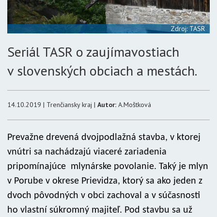
Zdroj: TASR
Seriál TASR o zaujímavostiach
v slovenských obciach a mestách.
14.10.2019 | Trenčiansky kraj |
Autor:
A.Moštková
Prevažne drevená dvojpodlažná stavba, v ktorej
vnútri sa nachádzajú viaceré zariadenia
pripomínajúce mlynárske povolanie. Taký je mlyn
v Porube v okrese Prievidza, ktorý sa ako jeden z
dvoch pôvodných v obci zachoval a v súčasnosti
ho vlastní súkromný majiteľ. Pod stavbu sa už