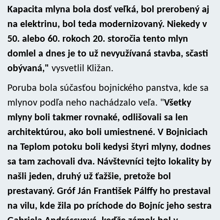
Kapacita mlyna bola dosť veľká, bol prerobený aj
na elektrinu, bol teda modernizovaný. Niekedy v
50. alebo 60. rokoch 20. storočia tento mlyn
domlel a dnes je to už nevyužívaná stavba, sčasti
obývaná,"
vysvetlil Kližan.
Poruba bola súčasťou bojnického panstva, kde sa
mlynov podľa neho nachádzalo veľa. "
Všetky
mlyny boli takmer rovnaké, odlišovali sa len
architektúrou, ako boli umiestnené. V Bojniciach
na Teplom potoku boli kedysi štyri mlyny, dodnes
sa tam zachovali dva. Návštevníci tejto lokality by
našli jeden, druhý už ťažšie, pretože bol
prestavaný. Gróf Ján František Pálffy ho prestaval
na vilu, kde žila po príchode do Bojníc jeho sestra