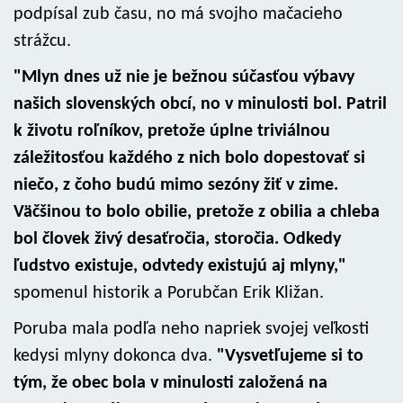
podpísal zub času, no má svojho mačacieho
strážcu.
"Mlyn dnes už nie je bežnou súčasťou výbavy
našich slovenských obcí, no v minulosti bol. Patril
k životu roľníkov, pretože úplne triviálnou
záležitosťou každého z nich bolo dopestovať si
niečo, z čoho budú mimo sezóny žiť v zime.
Väčšinou to bolo obilie, pretože z obilia a chleba
bol človek živý desaťročia, storočia. Odkedy
ľudstvo existuje, odvtedy existujú aj mlyny,"
spomenul historik a Porubčan Erik Kližan.
Poruba mala podľa neho napriek svojej veľkosti
kedysi mlyny dokonca dva.
"Vysvetľujeme si to
tým, že obec bola v minulosti založená na