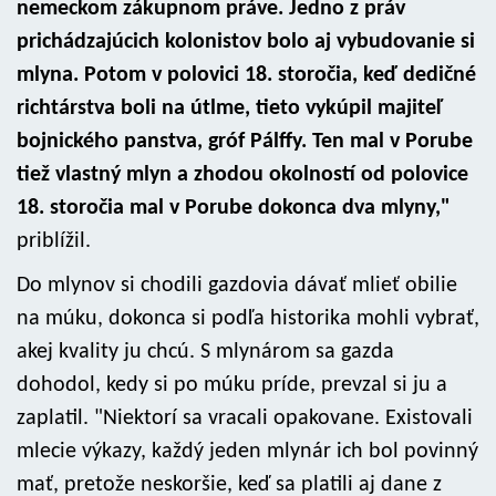
nemeckom zákupnom práve. Jedno z práv
prichádzajúcich kolonistov bolo aj vybudovanie si
mlyna. Potom v polovici 18. storočia, keď dedičné
richtárstva boli na útlme, tieto vykúpil majiteľ
bojnického panstva, gróf Pálffy. Ten mal v Porube
tiež vlastný mlyn a zhodou okolností od polovice
18. storočia mal v Porube dokonca dva mlyny,"
priblížil.
Do mlynov si chodili gazdovia dávať mlieť obilie
na múku, dokonca si podľa historika mohli vybrať,
akej kvality ju chcú. S mlynárom sa gazda
dohodol, kedy si po múku príde, prevzal si ju a
zaplatil. "Niektorí sa vracali opakovane. Existovali
mlecie výkazy, každý jeden mlynár ich bol povinný
mať, pretože neskoršie, keď sa platili aj dane z