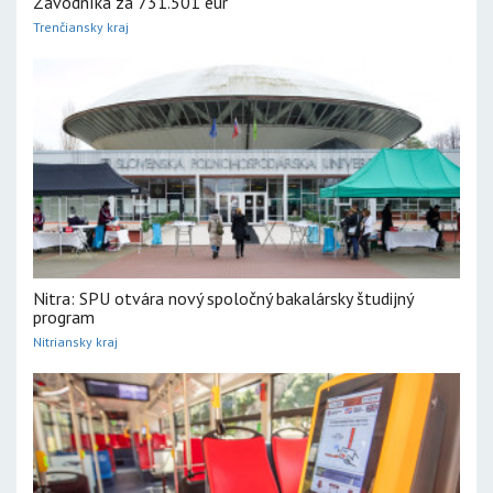
Závodníka za 731.501 eur
Trenčiansky kraj
Nitra: SPU otvára nový spoločný bakalársky študijný
program
Nitriansky kraj