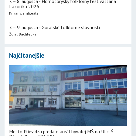
7. – 8. augusta - Hornotoryský folklórny festival Jána
Lazoríka 2026
Krivany, amfiteáter
7. – 9. augusta - Goralské folklórne slávnosti
Ždiar, Bachledka
Najčítanejšie
Mesto Prievidza predalo areál bývalej MŠ na Ulici Š.