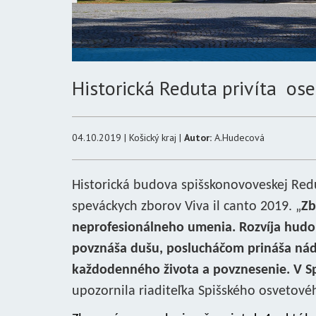
Historická Reduta privíta os
04.10.2019 | Košický kraj |
Autor:
A.Hudecová
Historická budova spišskonovoveskej Redu
speváckych zborov Viva il canto 2019. „
Zb
neprofesionálneho umenia. Rozvíja hudo
povznáša dušu, poslucháčom prináša nádhe
každodenného života a povznesenie. V Spi
upozornila riaditeľka Spišského osvetové