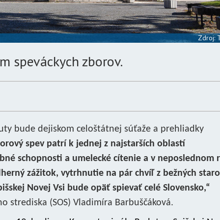
Zdroj:
em speváckych zborov.
ty bude dejiskom celoštátnej súťaže a prehliadky
orový spev patrí k jednej z najstarších oblastí
bné schopnosti a umelecké cítenie a v neposlednom 
rný zážitok, vytrhnutie na pár chvíľ z bežných staro
šskej Novej Vsi bude opäť spievať celé Slovensko,“
ho strediska (SOS) Vladimíra Barbuščáková.