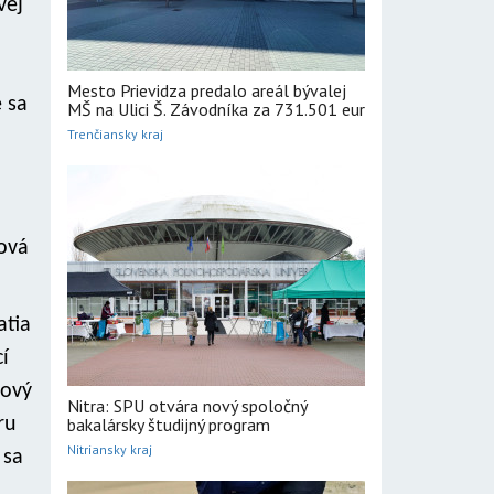
vej
Mesto Prievidza predalo areál bývalej
 sa
MŠ na Ulici Š. Závodníka za 731.501 eur
Trenčiansky kraj
ová
atia
í
rový
Nitra: SPU otvára nový spoločný
ru
bakalársky študijný program
Nitriansky kraj
 sa