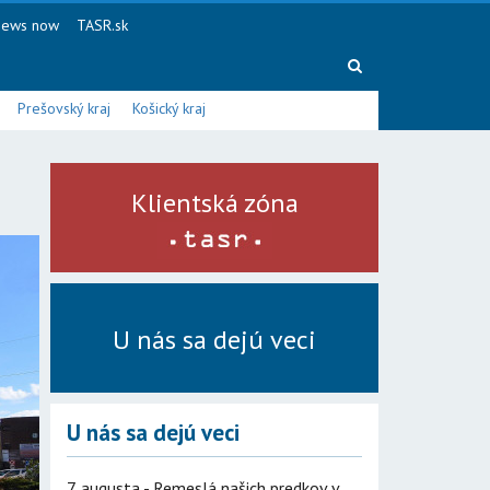
ews now
TASR.sk
Prešovský kraj
Košický kraj
Klientská zóna
U nás sa dejú veci
U nás sa dejú veci
7. augusta - Remeslá našich predkov v