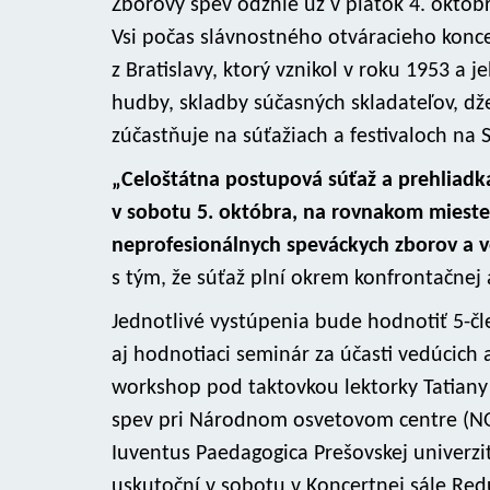
Zborový spev odznie už v piatok 4. októbr
Vsi počas slávnostného otváracieho konce
z Bratislavy, ktorý vznikol v roku 1953 a 
hudby, skladby súčasných skladateľov, dž
zúčastňuje na súťažiach a festivaloch na S
„Celoštátna postupová súťaž a prehliadk
v sobotu 5. októbra, na rovnakom miest
neprofesionálnych speváckych zborov a v
s tým, že súťaž plní okrem konfrontačnej 
Jednotlivé vystúpenia bude hodnotiť 5-č
aj hodnotiaci seminár za účasti vedúcich a
workshop pod taktovkou lektorky Tatiany
spev pri Národnom osvetovom centre (NOS
Iuventus Paedagogica Prešovskej univerzi
uskutoční v sobotu v Koncertnej sále Red