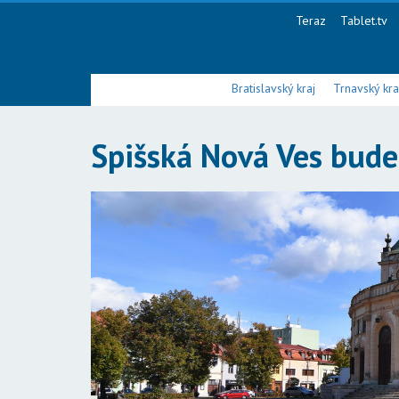
Teraz
Tablet.tv
Bratislavský kraj
Trnavský kra
Spišská Nová Ves bude 