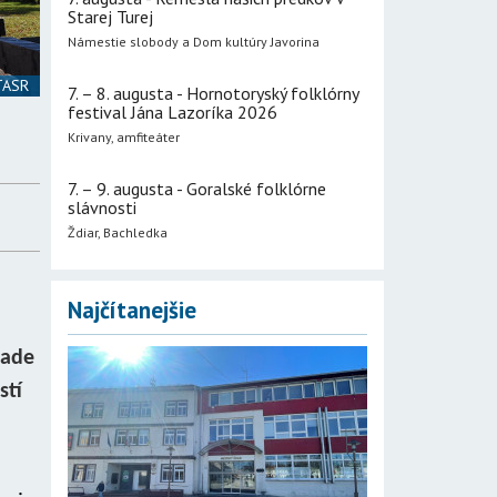
Starej Turej
Námestie slobody a Dom kultúry Javorina
 TASR
7. – 8. augusta - Hornotoryský folklórny
festival Jána Lazoríka 2026
Krivany, amfiteáter
7. – 9. augusta - Goralské folklórne
slávnosti
Ždiar, Bachledka
Najčítanejšie
rade
stí