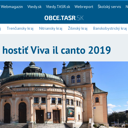
Webmagazin
Vtedy.sk
Vtedy.TASR.sk
Webreport
Školský servis
N
j
Trenčiansky kraj
Nitriansky kraj
Žilinský kraj
Banskobystrický kraj
hostiť Viva il canto 2019