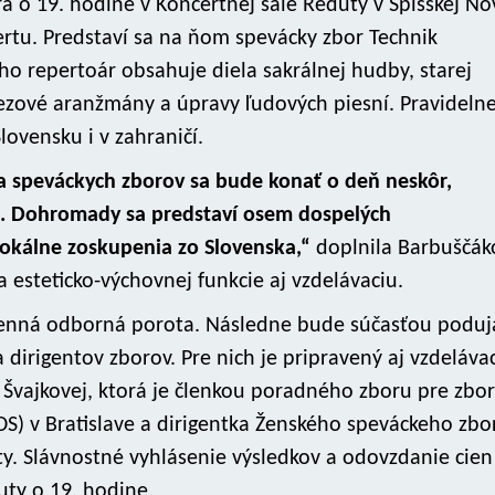
a o 19. hodine v Koncertnej sále Reduty v Spišskej No
rtu. Predstaví sa na ňom spevácky zbor Technik
jeho repertoár obsahuje diela sakrálnej hudby, starej
ezové aranžmány a úpravy ľudových piesní. Pravidelne
lovensku i v zahraničí.
a speváckych zborov sa bude konať o deň neskôr,
e. Dohromady sa predstaví osem dospelých
okálne zoskupenia zo Slovenska,“
doplnila Barbuščák
a esteticko-výchovnej funkcie aj vzdelávaciu.
lenná odborná porota. Následne bude súčasťou poduj
 dirigentov zborov. Pre nich je pripravený aj vzdelávac
 Švajkovej, ktorá je členkou poradného zboru pre zbo
) v Bratislave a dirigentka Ženského speváckeho zbo
ty. Slávnostné vyhlásenie výsledkov a odovzdanie cien
uty o 19. hodine.