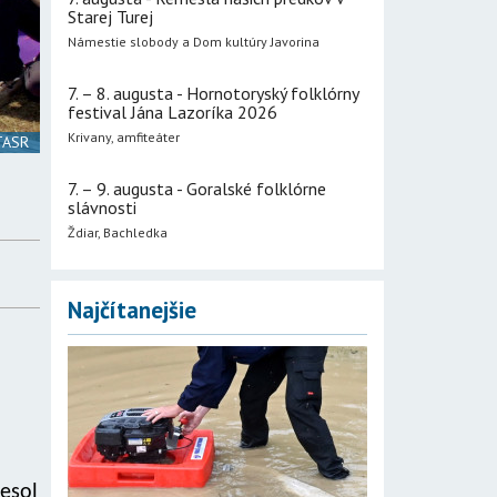
Starej Turej
Námestie slobody a Dom kultúry Javorina
7. – 8. augusta - Hornotoryský folklórny
festival Jána Lazoríka 2026
Krivany, amfiteáter
 TASR
7. – 9. augusta - Goralské folklórne
slávnosti
Ždiar, Bachledka
Najčítanejšie
iesol