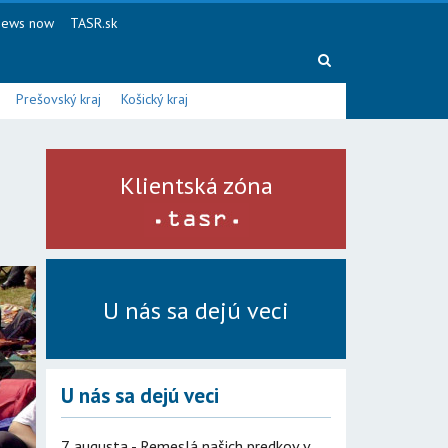
ews now
TASR.sk
Prešovský kraj
Košický kraj
Klientská zóna
U nás sa dejú veci
U nás sa dejú veci
7. augusta - Remeslá našich predkov v