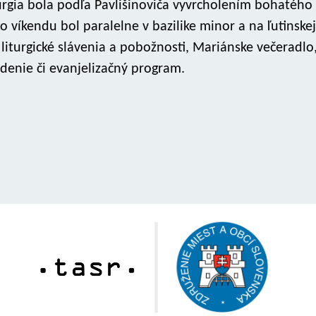
turgia bola podľa Pavlišinoviča vyvrcholením bohatého
víkendu bol paralelne v bazilike minor a na ľutinskej
liturgické slávenia a pobožnosti, Mariánske večeradlo
bdenie či evanjelizačný program.