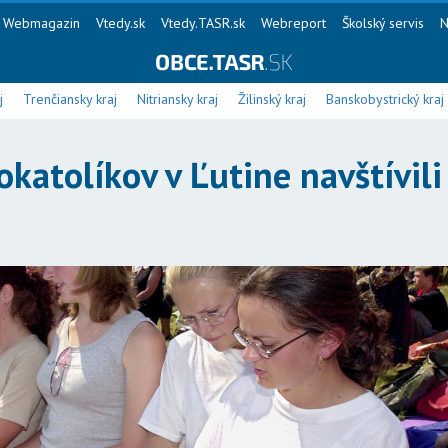
Webmagazin
Vtedy.sk
Vtedy.TASR.sk
Webreport
Školský servis
N
j
Trenčiansky kraj
Nitriansky kraj
Žilinský kraj
Banskobystrický kraj
katolíkov v Ľutine navštívili