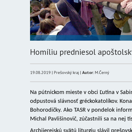
Homíliu predniesol apoštolsk
19.08.2019 | Prešovský kraj |
Autor:
M.Černý
Na pútnickom mieste v obci Ľutina v Sabin
odpustová slávnosť gréckokatolíkov. Konala
Bohorodičky. Ako TASR v pondelok inform
Michal Pavlišinovič, zúčastnili sa na nej ti
Archijerejskú svätú liturgiu slávil prešov