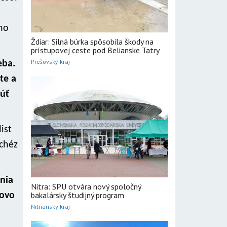
ho
Ždiar: Silná búrka spôsobila škody na
prístupovej ceste pod Belianske Tatry
Prešovský kraj
eba.
te a
púť
ist
echéz
nia
Nitra: SPU otvára nový spoločný
bakalársky študijný program
lovo
Nitriansky kraj