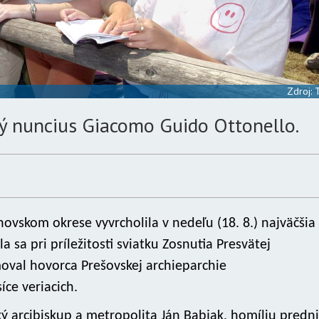
Zdroj:
ý nuncius Giacomo Guido Ottonello.
ovskom okrese vyvrcholila v nedeľu (18. 8.) najväčšia
 sa pri príležitosti sviatku Zosnutia Presvätej
oval hovorca Prešovskej archieparchie
síce veriacich.
ský arcibiskup a metropolita Ján Babjak, homíliu predn