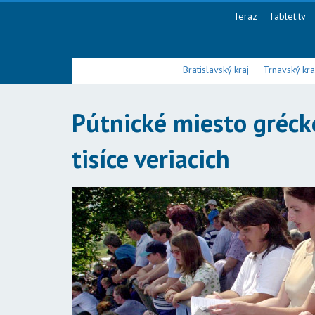
Teraz
Tablet.tv
Bratislavský kraj
Trnavský kra
Pútnické miesto grécko
tisíce veriacich