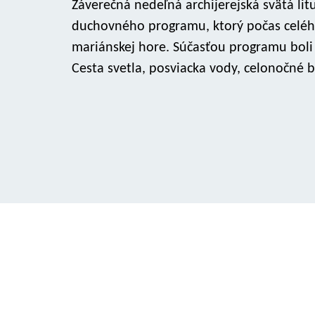
Záverečná nedeľná archijerejská svätá li
duchovného programu, ktorý počas celého 
mariánskej hore. Súčasťou programu boli 
Cesta svetla, posviacka vody, celonočné 