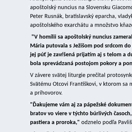
apoštolský nuncius na Slovensku Giacomo
Peter Rusnák, bratislavský eparcha, vlad
apoštolského exarchátu a množstvo kňaz
"V homílii sa apoštolský nuncius zamera
Mária putovala s Ježišom pod srdcom do B
jej púť je zavŕšená prijatím aj s telom a
bola sprevádzaná postojom pokory a pon
V závere svätej liturgie prečítal protosyn
Svätému Otcovi Františkovi, v ktorom sa 
a príhovorov.
"Ďakujeme vám aj za pápežské dokumenty
bratov vo viere v týchto búrlivých časoch
pastiera a proroka,"
odznelo podľa Pavliši