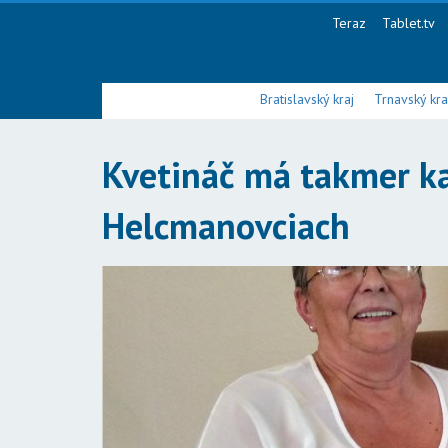
Teraz
Tablet.tv
Bratislavský kraj
Trnavský kra
Kvetináč má takmer ka
Helcmanovciach