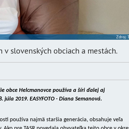
Zdroj:
h v slovenských obciach a mestách.
e obce Helcmanovce používa a šíri ďalej aj
8. júla 2019. EASYFOTO - Diana Semanová.
osti používa najmä staršia generácia, obsahuje veľa
. Ako pre TASR povedala obyvateľka tejto obce v okre