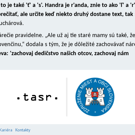
je také 'ť' a 's'. Handra je r'anda, znie to ako 'ľ' a 'r'
ečítať, ale určite keď niekto druhý dostane text, tak
uchárová.
árečie pravidelne. „Ale už aj tie staré mamy sú také, ž
venčinu,“ dodala s tým, že je dôležité zachovávať nár
ieva: 'zachovaj dedičstvo našich otcov, zachovaj nám
Kariéra
Kontakty