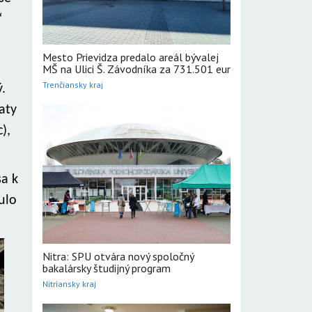
“
Mesto Prievidza predalo areál bývalej
MŠ na Ulici Š. Závodníka za 731.501 eur
Trenčiansky kraj
.
aty
),
sa k
ulo
Nitra: SPU otvára nový spoločný
bakalársky študijný program
Nitriansky kraj