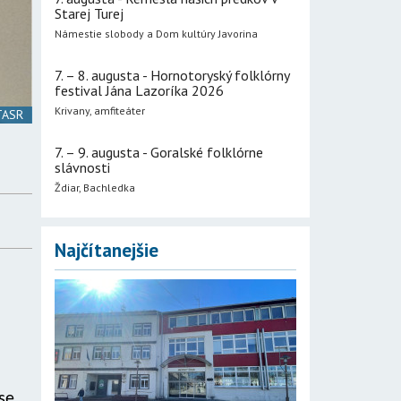
Starej Turej
Námestie slobody a Dom kultúry Javorina
7. – 8. augusta - Hornotoryský folklórny
festival Jána Lazoríka 2026
Krivany, amfiteáter
 TASR
7. – 9. augusta - Goralské folklórne
slávnosti
Ždiar, Bachledka
Najčítanejšie
se