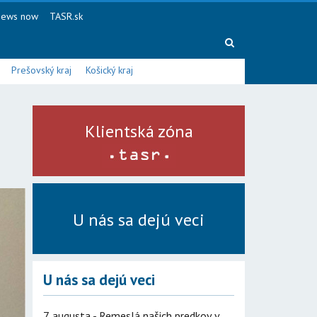
ews now
TASR.sk
Prešovský kraj
Košický kraj
Klientská zóna
U nás sa dejú veci
U nás sa dejú veci
7. augusta - Remeslá našich predkov v