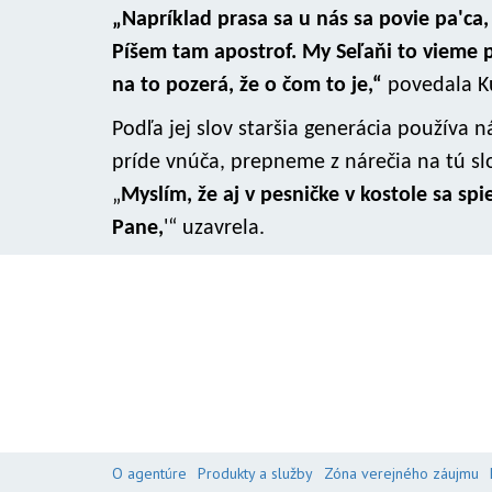
„Napríklad prasa sa u nás sa povie pa'ca, to 
Píšem tam apostrof. My Seľaňi to vieme pr
na to pozerá, že o čom to je,“
povedala K
Podľa jej slov staršia generácia používa n
príde vnúča, prepneme z nárečia na tú slo
„
Myslím, že aj v pesničke v kostole sa sp
Pane,
'“ uzavrela.
O agentúre
Produkty a služby
Zóna verejného záujmu