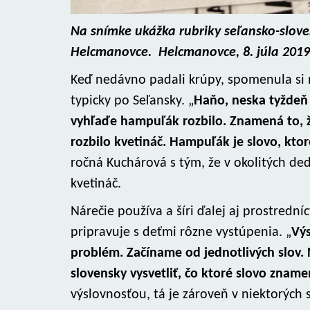
Na snímke ukážka rubriky seľansko-slove
Helcmanovce. Helcmanovce, 8. júla 201
Keď nedávno padali krúpy, spomenula si n
typicky po Seľansky. „
Haňo, neska tyždeň j
vyhľaďe hampuľák rozbilo. Znamená to, ž
rozbilo kvetináč. Hampuľák je slovo, kto
ročná Kuchárová s tým, že v okolitých dedi
kvetináč.
Nárečie používa a šíri ďalej aj prostredn
pripravuje s deťmi rôzne vystúpenia. „
Výs
problém. Začíname od jednotlivých slov. 
slovensky vysvetliť, čo ktoré slovo zname
výslovnosťou, tá je zároveň v niektorých s