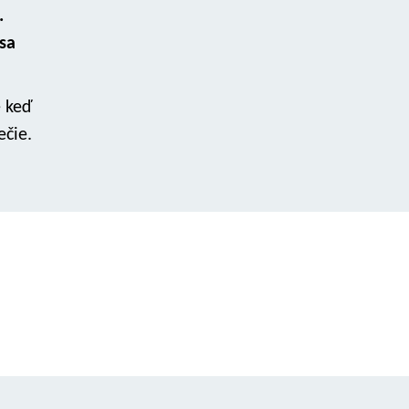
.
 sa
e keď
ečie.