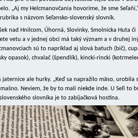
Selo. „Aj my Helcmanovčania hovoríme, že sme Seľaňi,
 rubrika s názvom Seľansko-slovenský slovník.
íšek nad Hnilcom, Úhorná, Slovinky, Smolnícka Huta či
iete vetu a v jednej obci má taký význam a v druhej iný
manovciach sú to napríklad aj slová batuch (bič), cup
ky opasok), chvalač (špendlík), kincki-rincki (kotrmelec
jaternice ale hurky. „Keď sa napražilo mäso, urobila 
mašno. Neviem, že by to mali niekde inde. U Seľi to b
-slovenského slovníka je to zabíjačková hostina.