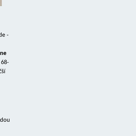
de -
kne
 68-
čší
rdou