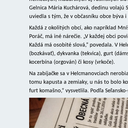
Gelnica Mária Kuchárová, dedinu volajú 
uviedla s tým, že v občasníku obce býva i
Každá z okolitých obcí, ako napríklad Mn
Poráč, má iné nárečie. „V každej obci pov
Každá má osobité slová,“ povedala. V Helc
(bozkávať), dykvanka (tekvica), gurt (dáms
kocerbína (orgován) či kosy (vrkoče).
Na zabíjačke sa v Helcmanovciach nerobia 
tomu kapusta a zemiaky, u nás to bolo ko
furt komašno,“ vysvetlila. Podľa Seľansko