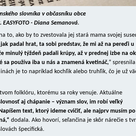
nského slovníka v občasníku obce
9. EASYFOTO - Diana Semanová
.
a to, ako by to zvestovala jej stará mama svojej suse
ak padal hrat, ta sobi predstav, že mi až na pereďi u
e minulý týždeň padali krúpy, až v prednej izbe na o
ré sa používa iba u nás a znamená kvetináč,
“ spresnila
nách je to napríklad kochľik alebo truhľik, čo je už vä
íctvom folklóru, ktorému sa roky venuje. Aktuálne
lovnosť aj chápanie – význam slov, im robí veľký
Napíšem text, ktorý ideme cvičiť, ale najprv musím po
ná,“
dodala. Ako hovorí, seľančina je skôr nárečie s tv
lovách špecifická.