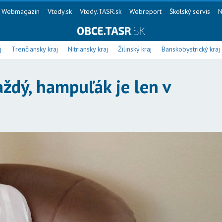
Webmagazin
Vtedy.sk
Vtedy.TASR.sk
Webreport
Školský servis
N
j
Trenčiansky kraj
Nitriansky kraj
Žilinský kraj
Banskobystrický kraj
ždý, hampuľák je len v