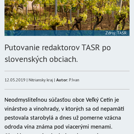
Zdroj: TASR
Putovanie redaktorov TASR po
slovenských obciach.
12.05.2019 | Nitriansky kraj |
Autor:
P.Ivan
Neodmysliteľnou súčasťou obce Veľký Cetín je
vinárstvo a vinohrady, v ktorých sa od nepamäti
pestovala starobylá a dnes už pomerne vzácna
odroda vína známa pod viacerými menami.