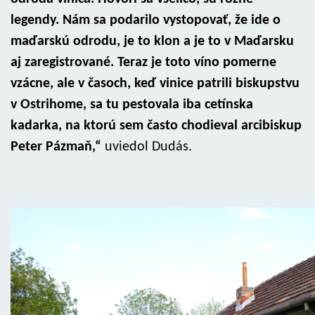
legendy. Nám sa podarilo vystopovať, že ide o
maďarskú odrodu, je to klon a je to v Maďarsku
aj zaregistrované. Teraz je toto víno pomerne
vzácne, ale v časoch, keď vinice patrili biskupstvu
v Ostrihome, sa tu pestovala iba cetínska
kadarka, na ktorú sem často chodieval arcibiskup
Peter Pázmaň,“
uviedol Dudás.