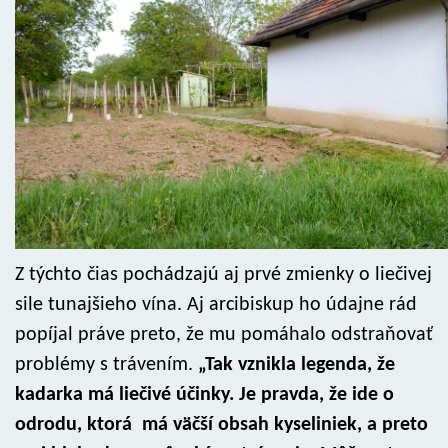
Z týchto čias pochádzajú aj prvé zmienky o liečivej
sile tunajšieho vína. Aj arcibiskup ho údajne rád
popíjal práve preto, že mu pomáhalo odstraňovať
problémy s trávením.
„Tak vznikla legenda, že
kadarka má liečivé účinky. Je pravda, že ide o
odrodu, ktorá má väčší obsah kyseliniek, a preto