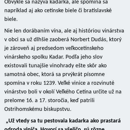
Obvykle sa nazýva kadarka, ale spomína sa
napríklad aj ako cetínske biele či bratislavské
biele.
Nie len dorábaním vína, ale aj históriou vinárstva
v obci sa už dlhšie zaoberá Norbert Dudás, ktorý
je zároveň aj predsedom veľkocetínskeho
vinárskeho spolku Kadar. Podľa jeho slov
existovali tunajšie vinohrady ešte skôr ako
samotná obec, ktorá sa prvýkrát písomne
spomína v roku 1239. Veľké vinice a rozvinuté
vinárstvo boli v okolí Veľkého Cetína určite už na
prelome 16. a 17. storočia, keď patrili
Ostrihomskému biskupstvu.
„Už vtedy sa tu pestovala kadarka ako prastará
odroda viniča. Hovorí sa všeličo, sú rôzne