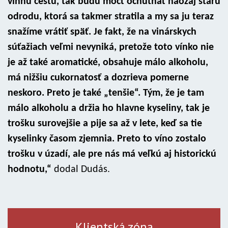
vínnu cestu, tak budú môcť ochutnať naozaj starú
odrodu, ktorá sa takmer stratila a my sa ju teraz
snažíme vrátiť späť. Je fakt, že na vinárskych
súťažiach veľmi nevyniká, pretože toto vínko nie
je až také aromatické, obsahuje málo alkoholu,
má nižšiu cukornatosť a dozrieva pomerne
neskoro. Preto je také „tenšie“. Tým, že je tam
málo alkoholu a držia ho hlavne kyseliny, tak je
trošku surovejšie a pije sa až v lete, keď sa tie
kyselinky časom zjemnia. Preto to víno zostalo
trošku v úzadí, ale pre nás má veľkú aj historickú
hodnotu,“
dodal Dudás.
Klientská zóna