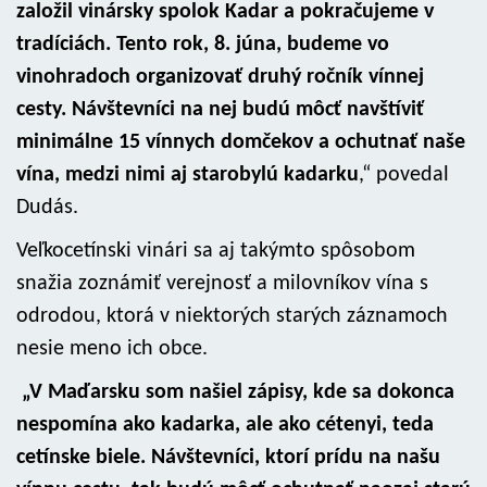
založil vinársky spolok Kadar a pokračujeme v
tradíciách. Tento rok, 8. júna, budeme vo
vinohradoch organizovať druhý ročník vínnej
cesty. Návštevníci na nej budú môcť navštíviť
minimálne 15 vínnych domčekov a ochutnať naše
vína, medzi nimi aj starobylú kadarku
,“ povedal
Dudás.
Veľkocetínski vinári sa aj takýmto spôsobom
snažia zoznámiť verejnosť a milovníkov vína s
odrodou, ktorá v niektorých starých záznamoch
nesie meno ich obce.
„V Maďarsku som našiel zápisy, kde sa dokonca
nespomína ako kadarka, ale ako cétenyi, teda
cetínske biele. Návštevníci, ktorí prídu na našu