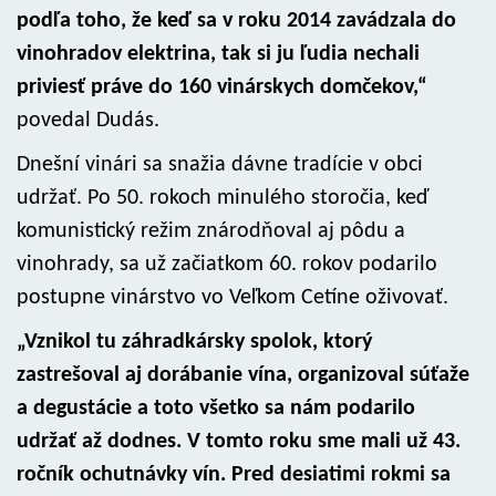
podľa toho, že keď sa v roku 2014 zavádzala do
vinohradov elektrina, tak si ju ľudia nechali
priviesť práve do 160 vinárskych domčekov,“
povedal Dudás.
Dnešní vinári sa snažia dávne tradície v obci
udržať. Po 50. rokoch minulého storočia, keď
komunistický režim znárodňoval aj pôdu a
vinohrady, sa už začiatkom 60. rokov podarilo
postupne vinárstvo vo Veľkom Cetíne oživovať.
„Vznikol tu záhradkársky spolok, ktorý
zastrešoval aj dorábanie vína, organizoval súťaže
a degustácie a toto všetko sa nám podarilo
udržať až dodnes. V tomto roku sme mali už 43.
ročník ochutnávky vín. Pred desiatimi rokmi sa