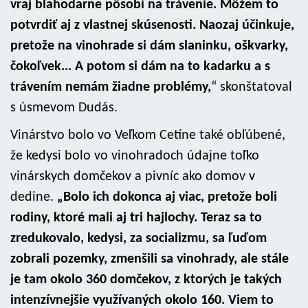
vraj blahodarne pôsobí na trávenie. Môžem to
potvrdiť aj z vlastnej skúsenosti. Naozaj účinkuje,
pretože na vinohrade si dám slaninku, oškvarky,
čokoľvek... A potom si dám na to kadarku a s
trávením nemám žiadne problémy,
“ skonštatoval
s úsmevom Dudás.
Vinárstvo bolo vo Veľkom Cetíne také obľúbené,
že kedysi bolo vo vinohradoch údajne toľko
vinárskych domčekov a pivníc ako domov v
dedine.
„Bolo ich dokonca aj viac, pretože boli
rodiny, ktoré mali aj tri hajlochy. Teraz sa to
zredukovalo, kedysi, za socializmu, sa ľuďom
zobrali pozemky, zmenšili sa vinohrady, ale stále
je tam okolo 360 domčekov, z ktorých je takých
intenzívnejšie využívaných okolo 160. Viem to