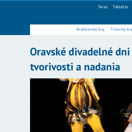
Teraz
Tablet.tv
Bratislavský kraj
Trnavský kra
Oravské divadelné dn
tvorivosti a nadania