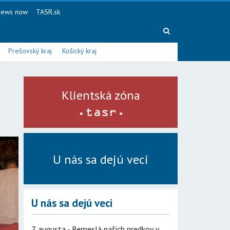
ews now
TASR.sk
Prešovský kraj
Košický kraj
Klientská zóna
U nás sa dejú veci
U nás sa dejú veci
7. augusta - Remeslá našich predkov v