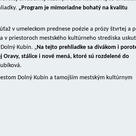
liadky.
„Program je mimoriadne bohatý na kvalitu
súťaž v umeleckom prednese poézie a prózy štvrtej a p
sa v priestoroch mestského kultúrneho strediska usku
Dolný Kubín. „
Na tejto prehliadke sa divákom i porot
j Oravy, stálice i nové mená, ktoré sú rozdelené do
Kubíková.
s mestom Dolný Kubín a tamojším mestským kultúrnym