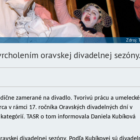
Zdroj:
rcholením oravskej divadelnej sezóny
radične zamerané na divadlo. Tvorivú prácu a umelecké
rca v rámci 17. ročníka Oravských divadelných dní v
kategórií. TASR o tom informovala Daniela Kubíková
avskej divadelnej sezóny. Podľa Kubíkovej sú divadel