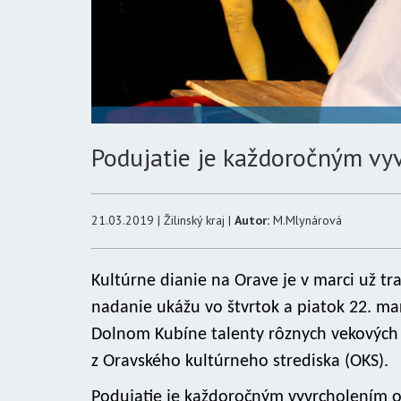
Podujatie je každoročným vyv
21.03.2019 | Žilinský kraj |
Autor:
M.Mlynárová
Kultúrne dianie na Orave je v marci už t
nadanie ukážu vo štvrtok a piatok 22. ma
Dolnom Kubíne talenty rôznych vekových 
z Oravského kultúrneho strediska (OKS).
Podujatie je každoročným vyvrcholením or