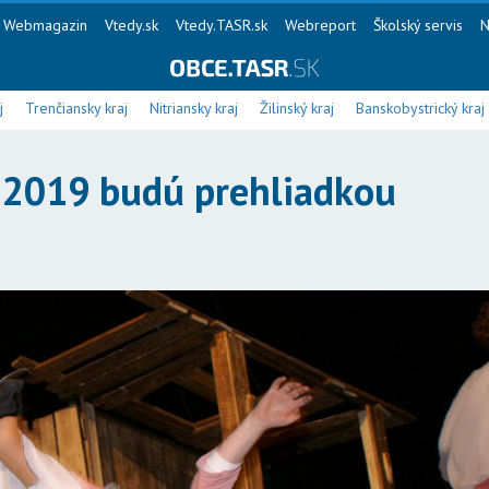
Webmagazin
Vtedy.sk
Vtedy.TASR.sk
Webreport
Školský servis
N
j
Trenčiansky kraj
Nitriansky kraj
Žilinský kraj
Banskobystrický kraj
i 2019 budú prehliadkou