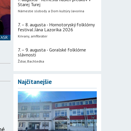
Starej Turej
Námestie slobody a Dom kultúry Javorina
7. – 8. augusta - Hornotoryský folklórny
festival Jána Lazoríka 2026
Krivany, amfiteáter
 TASR
.
7. – 9. augusta - Goralské folklórne
slávnosti
Ždiar, Bachledka
Najčítanejšie
né