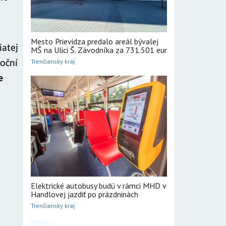
Mesto Prievidza predalo areál bývalej
iatej
MŠ na Ulici Š. Závodníka za 731.501 eur
Trenčiansky kraj
toční
e
Elektrické autobusy budú v rámci MHD v
Handlovej jazdiť po prázdninách
Trenčiansky kraj