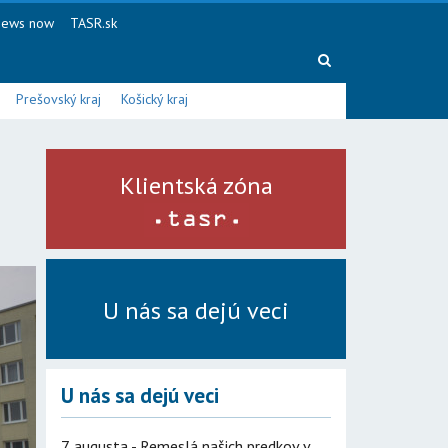
ews now
TASR.sk
Prešovský kraj
Košický kraj
Klientská zóna
U nás sa dejú veci
U nás sa dejú veci
7. augusta - Remeslá našich predkov v