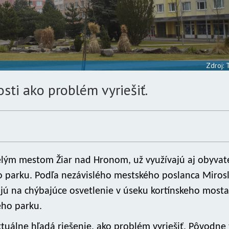
Zdroj:
ti ako problém vyriešiť.
elým mestom Žiar nad Hronom, už využívajú aj obyvat
 parku. Podľa nezávislého mestského poslanca Miros
ajú na chýbajúce osvetlenie v úseku kortínskeho most
ného parku.
ktuálne hľadá riešenie, ako problém vyriešiť. Pôvodne 