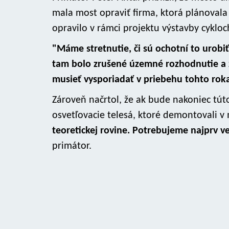
mala most opraviť firma, ktorá plánovala 
opravilo v rámci projektu výstavby cykloc
"Máme stretnutie, či sú ochotní to urobiť
tam bolo zrušené územné rozhodnutie a z
musieť vysporiadať v priebehu tohto rok
Zároveň načrtol, že ak bude nakoniec tút
osvetľovacie telesá, ktoré demontovali v
teoretickej rovine. Potrebujeme najprv 
primátor.