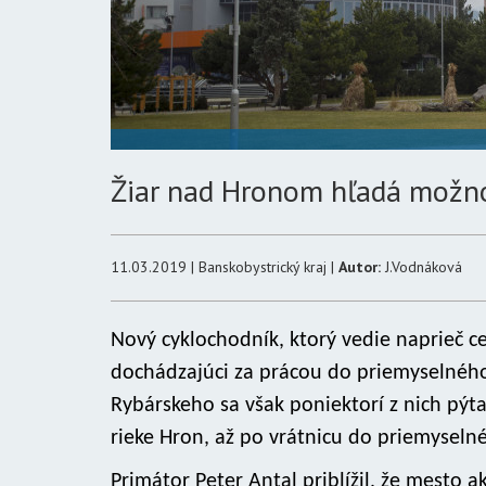
Žiar nad Hronom hľadá možnos
11.03.2019 | Banskobystrický kraj |
Autor:
J.Vodnáková
Nový cyklochodník, ktorý vedie naprieč c
dochádzajúci za prácou do priemyselného
Rybárskeho sa však poniektorí z nich pýt
rieke Hron, až po vrátnicu do priemysel
Primátor Peter Antal priblížil, že mesto a