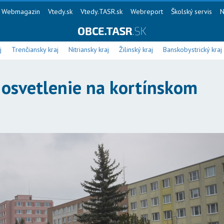
Webmagazin
Vtedy.sk
Vtedy.TASR.sk
Webreport
Školský servis
N
j
Trenčiansky kraj
Nitriansky kraj
Žilinský kraj
Banskobystrický kraj
 osvetlenie na kortínskom