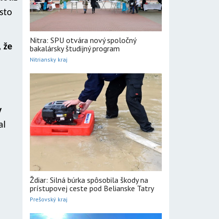
sto
Nitra: SPU otvára nový spoločný
, že
bakalársky študijný program
Nitriansky kraj
v
al
Ždiar: Silná búrka spôsobila škody na
prístupovej ceste pod Belianske Tatry
Prešovský kraj