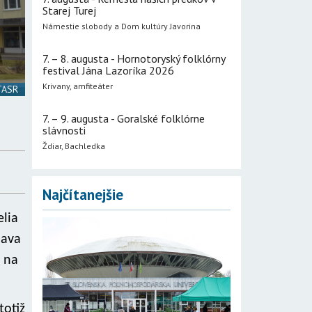
Starej Turej
Námestie slobody a Dom kultúry Javorina
7. – 8. augusta - Hornotoryský folklórny
festival Jána Lazoríka 2026
Krivany, amfiteáter
 TASR
7. – 9. augusta - Goralské folklórne
slávnosti
Ždiar, Bachledka
Najčítanejšie
elia
lava
a na
totiž