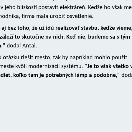
v jeho blízkosti postaviť elektráreň. Keďže ho však me
hodníka, firma mala urobiť osvetlenie.
 aj bez toho, že už idú realizovať stavbu, keďže vieme
áleží to skutočne na nich. Keď nie, budeme sa s tým
a,"
dodal Antal.
o otázku riešiť mesto, tak by napríklad mohlo použiť
 meste kvôli modernizácii systému.
"Je to však všetko 
vedieť, koľko tam je potrebných lámp a podobne,"
dod