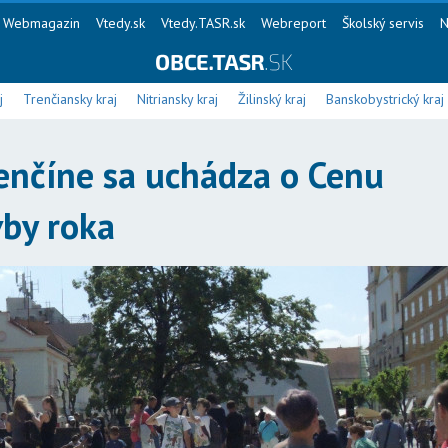
Webmagazin
Vtedy.sk
Vtedy.TASR.sk
Webreport
Školský servis
N
j
Trenčiansky kraj
Nitriansky kraj
Žilinský kraj
Banskobystrický kraj
enčíne sa uchádza o Cenu
vby roka