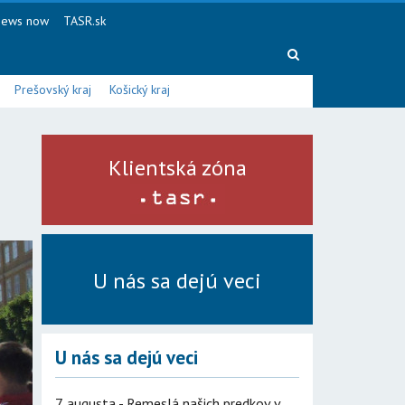
ews now
TASR.sk
Prešovský kraj
Košický kraj
Klientská zóna
U nás sa dejú veci
U nás sa dejú veci
7. augusta - Remeslá našich predkov v