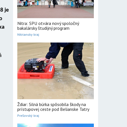
8 je
o
Nitra: SPU otvára nový spoločný
ka
bakalársky študijný program
Nitriansky kraj
á
Ždiar: Silná búrka spôsobila škody na
prístupovej ceste pod Belianske Tatry
Prešovský kraj