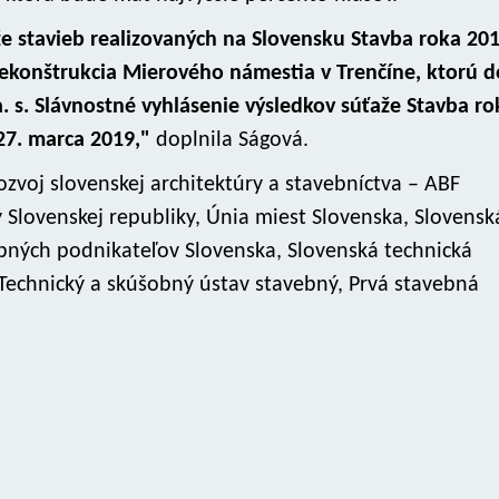
že stavieb realizovaných na Slovensku Stavba roka 201
Rekonštrukcia Mierového námestia v Trenčíne, ktorú d
 a. s. Slávnostné vyhlásenie výsledkov súťaže Stavba ro
27. marca 2019,"
doplnila Ságová.
zvoj slovenskej architektúry a stavebníctva – ABF
 Slovenskej republiky, Únia miest Slovenska, Slovensk
ebných podnikateľov Slovenska, Slovenská technická
, Technický a skúšobný ústav stavebný, Prvá stavebná