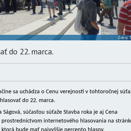
Zdroj:
ť do 22. marca.
číne sa uchádza o Cenu verejnosti v tohtoročnej súťa
hlasovať do 22. marca.
 Ságová, súčasťou súťaže Stavba roka je aj Cena
u prostredníctvom internetového hlasovania na stránk
 ktorá bude mať najvyššie percento hlasov.