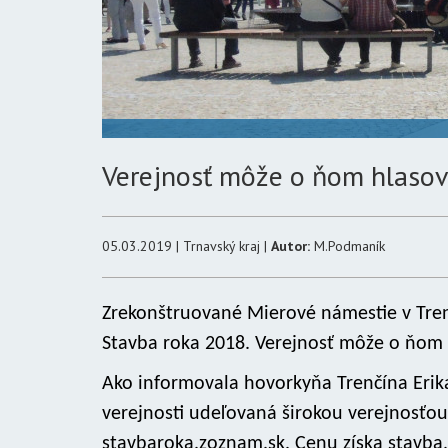
Verejnosť môže o ňom hlasova
05.03.2019 | Trnavský kraj |
Autor:
M.Podmaník
Zrekonštruované Mierové námestie v Tren
Stavba roka 2018. Verejnosť môže o ňom 
Ako informovala hovorkyňa Trenčína Erika
verejnosti udeľovaná širokou verejnosťo
stavbaroka.zoznam.sk. Cenu získa stavba,