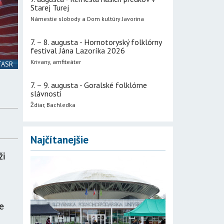
Starej Turej
Námestie slobody a Dom kultúry Javorina
7. – 8. augusta - Hornotoryský folklórny
festival Jána Lazoríka 2026
Krivany, amfiteáter
 TASR
7. – 9. augusta - Goralské folklórne
slávnosti
Ždiar, Bachledka
Najčítanejšie
ži
e