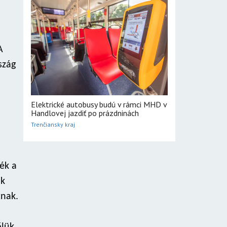
A
szág
Elektrické autobusy budú v rámci MHD v
Handlovej jazdiť po prázdninách
Trenčiansky kraj
ék a
ák
tnak.