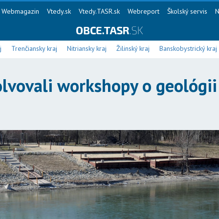
Webmagazin
Vtedy.sk
Vtedy.TASR.sk
Webreport
Školský servis
N
j
Trenčiansky kraj
Nitriansky kraj
Žilinský kraj
Banskobystrický kraj
olvovali workshopy o geológii