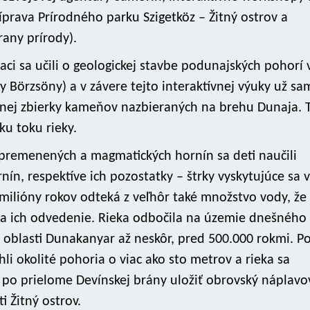
ríprava Prírodného parku Szigetköz – Žitný ostrov a
rany prírody).
aci sa učili o geologickej stavbe podunajských pohorí 
 Börzsöny) a v závere tejto interaktívnej výuky už sa
anej zbierky kameňov nazbieraných na brehu Dunaja. 
ku toku rieky.
 premenených a magmatických hornín sa deti naučili
nín, respektíve ich pozostatky – štrky vyskytujúce sa v
milióny rokov odteká z veľhôr také množstvo vody, že
a ich odvedenie. Rieka odbočila na územie dnešného
 oblasti Dunakanyar až neskôr, pred 500.000 rokmi. P
li okolité pohoria o viac ako sto metrov a rieka sa
 po prielome Devínskej brány uložiť obrovský náplavo
ti Žitný ostrov.