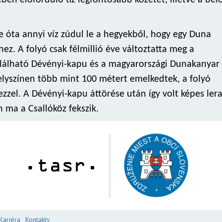
ben előforduló tíz legfontosabb kőzetet, illetve a bel
se óta annyi víz zúdul le a hegyekből, hogy egy Duna
ez. A folyó csak félmillió éve változtatta meg a
található Dévényi-kapu és a magyarországi Dunakanyar 
elyszínen több mint 100 métert emelkedtek, a folyó
zzel. A Dévényi-kapu áttörése után így volt képes ler
 ma a Csallóköz fekszik.
Kariéra
Kontakty