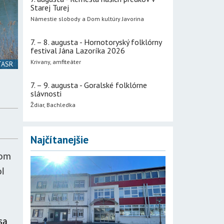
Starej Turej
Námestie slobody a Dom kultúry Javorina
7. – 8. augusta - Hornotoryský folklórny
festival Jána Lazoríka 2026
Krivany, amfiteáter
 TASR
7. – 9. augusta - Goralské folklórne
slávnosti
Ždiar, Bachledka
Najčítanejšie
com
ol
sa