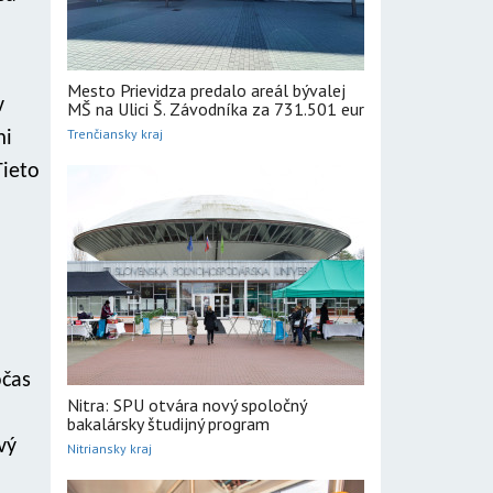
Mesto Prievidza predalo areál bývalej
v
MŠ na Ulici Š. Závodníka za 731.501 eur
Trenčiansky kraj
mi
Tieto
očas
Nitra: SPU otvára nový spoločný
bakalársky študijný program
vý
Nitriansky kraj