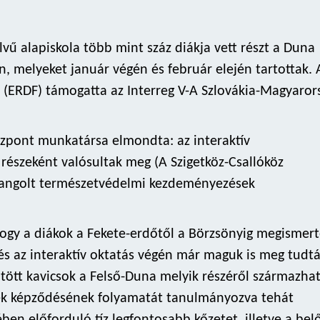
vű alapiskola több mint száz diákja vett részt a Duna
, melyeket január végén és február elején tartottak. 
p (ERDF) támogatta az Interreg V-A Szlovákia-Magyaror
Központ munkatársa elmondta: az interaktív
részeként valósultak meg (A Szigetköz-Csallóköz
ehangolt természetvédelmi kezdeményezések
hogy a diákok a Fekete-erdőtől a Börzsönyig megismert
 és az interaktív oktatás végén már maguk is meg tudt
jtött kavicsok a Felső-Duna melyik részéről származha
ek képződésének folyamatát tanulmányozva tehát