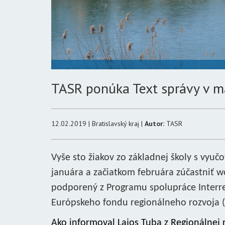
TASR ponúka Text správy v m
12.02.2019 | Bratislavský kraj |
Autor:
TASR
Vyše sto žiakov zo základnej školy s vy
januára a začiatkom februára zúčastniť 
podporený z Programu spolupráce Interre
Európskeho fondu regionálneho rozvoja (
Ako informoval Lajos Tuba z Regionálnej 