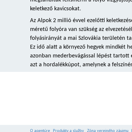
megtanulták felismerni a folyó vízgyűjtőjé
keletkező kavicsokat.
Az Alpok 2 millió évvel ezelőtti keletkezé
méretű folyóra van szükség az elvezetéséh
folyásirányát a mai Szlovákia területén 
Ez idő alatt a környező hegyek mindkét h
azonban mederbevágással lépést tartott e
azt a hordalékkúpot, amelynek a felszínén
O agentúre
Produkty a služby
Zóna verejného záujmu