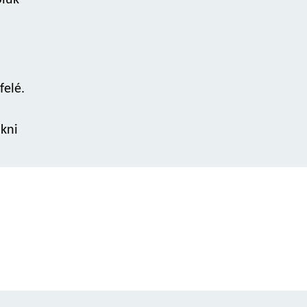
őlük
felé.
akni