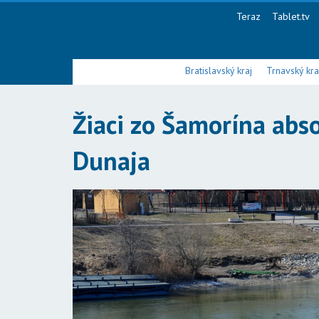
Teraz
Tablet.tv
Bratislavský kraj
Trnavský kra
Žiaci zo Šamorína abs
Dunaja