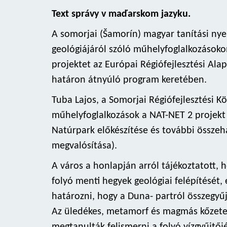
Text správy v maďarskom jazyku.
A somorjai (Šamorín) magyar tanítási nyel
geológiájáról szóló műhelyfoglalkozásokon
projektet az Európai Régiófejlesztési Ala
határon átnyúló program keretében.
Tuba Lajos, a Somorjai Régiófejlesztési 
műhelyfoglalkozások a NAT-NET 2 projekt 
Natúrpark előkészítése és további össz
megvalósítása).
A város a honlapján arról tájékoztatott, 
folyó menti hegyek geológiai felépítését,
határozni, hogy a Duna- partról összegyű
Az üledékes, metamorf és magmás kőzet