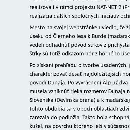
realizovali v rámci projektu NAT-NET 2 (P
realizácia ďalších spoločných iniciatív och
Mesto na svojej webstránke uviedlo, že ži
úseku od Čierneho lesa k Burde (maďarsky
vedeli odhadnúť pôvod štrkov z prichyst
štrky sú totiž odkazom hôr z horného úse
Po získaní prehľadu o tvorbe usadených,
charakterizovať desať najdôležitejších hor
povodí Dunaja. Po vyvrásnení Álp už dva 
musela vzniknúť rieka rozmerov Dunaja n
Slovenska (Devínska brána) a k maďarskej
tohto obdobia sa v oboch oblastiach zdvih
zarezala do podložia. Takto bola schopná
kužeľ, na povrchu ktorého leží v súčasnos