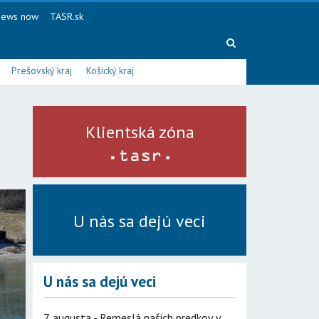
ews now
TASR.sk
Prešovský kraj
Košický kraj
Klientská zóna
U nás sa dejú veci
U nás sa dejú veci
7. augusta - Remeslá našich predkov v