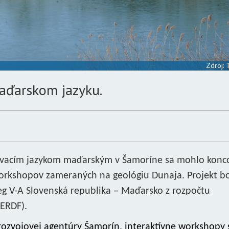
Zdroj:
aďarskom jazyku.
učovacím jazykom maďarským v Šamoríne sa mohlo kon
workshopov zameraných na geológiu Dunaja. Projekt b
g V-A Slovenská republika – Maďarsko z rozpočtu
ERDF).
rozvojovej agentúry Šamorín, interaktívne workshopy 