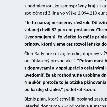
s podmienkou, že samosprávny kraj získa
spoločnosti Žilina vo výške 2.094.210 eur
"Je to naozaj nesmierny záväzok. Dôležit
v danej chvíli 82 percent poslancov. Ch
Uvedomujem si, čo všetko to môže prini
prínosy, ktoré vieme cez rozvoj letiska d
Člen Rady pre rozvoj leteckej dopravy v Ž
odsúhlasený prevod akcií.
"Potom musí b
s dopravcami a v spolupráci s ostatnými l
uvedomiť, že ak rozhodnutie urobíme dnes
Nie skôr, pretože to je otázka plánovani
po každej stránke,"
podotkol Kazda.
Biznis plán, ktorý schválili poslanci zast
leteckej dopravy v ŽSK Miroslava Kunscha