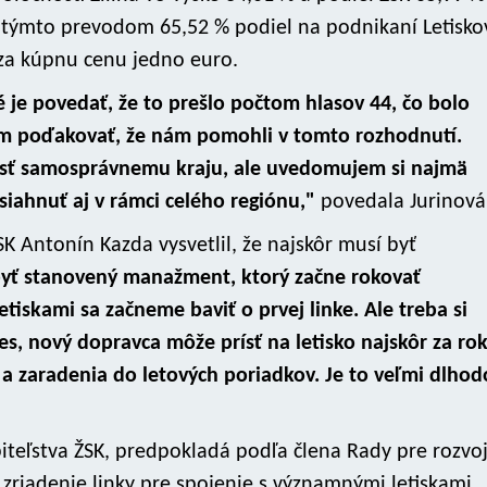
 týmto prevodom 65,52 % podiel na podnikaní Letisko
 za kúpnu cenu jedno euro.
é je povedať, že to prešlo počtom hlasov 44, čo bolo
cem poďakovať, že nám pomohli v tomto rozhodnutí.
esť samosprávnemu kraju, ale uvedomujem si najmä
osiahnuť aj v rámci celého regiónu,"
povedala Jurinová
SK Antonín Kazda vysvetlil, že najskôr musí byť
yť stanovený manažment, ktorý začne rokovať
etiskami sa začneme baviť o prvej linke. Ale treba si
, nový dopravca môže prísť na letisko najskôr za rok
a a zaradenia do letových poriadkov. Je to veľmi dlho
upiteľstva ŽSK, predpokladá podľa člena Rady pre rozvo
 zriadenie linky pre spojenie s významnými letiskami