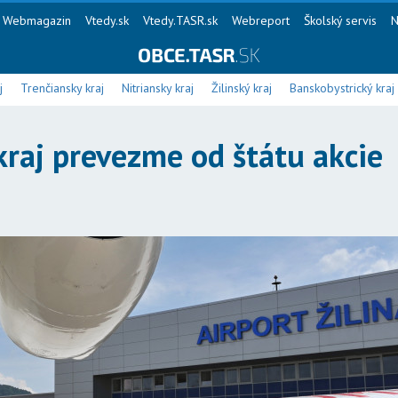
Webmagazin
Vtedy.sk
Vtedy.TASR.sk
Webreport
Školský servis
N
j
Trenčiansky kraj
Nitriansky kraj
Žilinský kraj
Banskobystrický kraj
kraj prevezme od štátu akcie