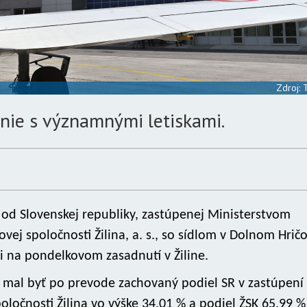
Zdroj:
jenie s významnými letiskami.
 od Slovenskej republiky, zastúpenej Ministerstvom
vej spoločnosti Žilina, a. s., so sídlom v Dolnom Hrič
li na pondelkovom zasadnutí v Žiline.
y mal byť po prevode zachovaný podiel SR v zastúpení
ločnosti Žilina vo výške 34,01 % a podiel ŽSK 65,99 %