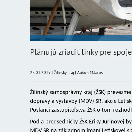
Plánujú zriadiť linky pre spo
28.01.2019 | Žilinský kraj |
Autor:
M.Jaroš
Žilinský samosprávny kraj (ŽSK) prevezme
dopravy a výstavby (MDV) SR, akcie Letisko
Poslanci zastupiteľstva ŽSK o tom rozhod
Podľa predsedníčky ŽSK Eriky Jurinovej b
MDV SR na základnom imaní Letiskovej spo