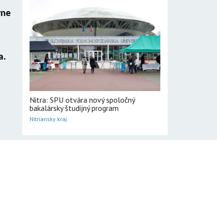
vne
a.
Nitra: SPU otvára nový spoločný
bakalársky študijný program
Nitriansky kraj