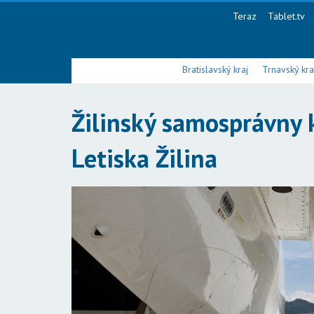
Teraz
Tablet.tv
Bratislavský kraj
Trnavský kra
Žilinský samosprávny 
Letiska Žilina