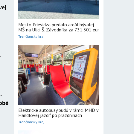
vej
Mesto Prievidza predalo areál bývalej
MŠ na Ulici Š. Závodníka za 731.501 eur
Trenčiansky kraj
.
.
dobé
Elektrické autobusy budú v rámci MHD v
Handlovej jazdiť po prázdninách
Trenčiansky kraj
j