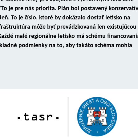
"
To je pre nás priorita. Plán bol postavený konzervatí
eň. To je číslo, ktoré by dokázalo dostať letisko na
infraštruktúra môže byť prevádzkovaná len existujúcou
 Každé malé regionálne letisko má schému financovani
základné podmienky na to, aby takáto schéma mohla