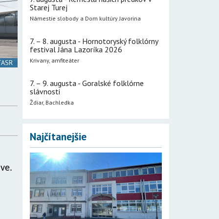
Starej Turej
Námestie slobody a Dom kultúry Javorina
7. – 8. augusta - Hornotoryský folklórny
festival Jána Lazoríka 2026
Krivany, amfiteáter
 TASR
7. – 9. augusta - Goralské folklórne
slávnosti
Ždiar, Bachledka
Najčítanejšie
ove.