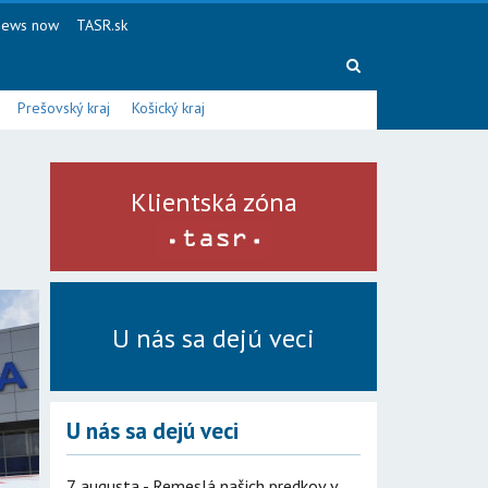
ews now
TASR.sk
Prešovský kraj
Košický kraj
Klientská zóna
U nás sa dejú veci
U nás sa dejú veci
7. augusta - Remeslá našich predkov v