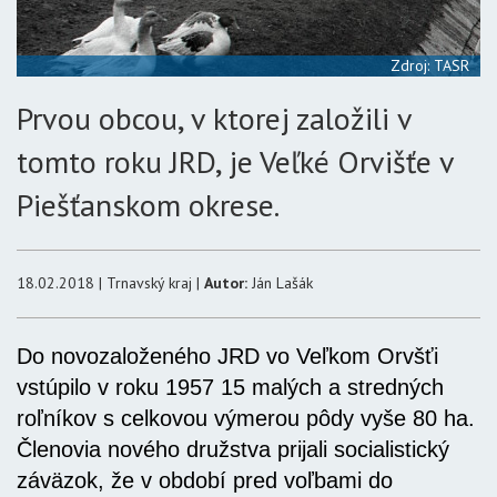
Zdroj: TASR
Prvou obcou, v ktorej založili v
tomto roku JRD, je Veľké Orvišťe v
Piešťanskom okrese.
18.02.2018 | Trnavský kraj |
Autor:
Ján Lašák
Do novozaloženého JRD vo Veľkom Orvšťi
vstúpilo v roku 1957 15 malých a stredných
roľníkov s celkovou výmerou pôdy vyše 80 ha.
Členovia nového družstva prijali socialistický
záväzok, že v období pred voľbami do