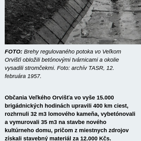
FOTO:
Brehy regulovaného potoka vo Veľkom
Orvišťi obložili betónovými tvárnicami a okolie
vysadili stromčekmi. Foto: archív TASR, 12.
februára 1957.
Občania Veľkého Orvišťa vo vyše 15.000
brigádnických hodinách upravili 400 km ciest,
rozhrnuli 32 m3 lomového kameňa, vybetónovali
a vymurovali 35 m3 na stavbe nového
kultúrneho domu, pričom z miestnych zdrojov
získali stavebný materiál za 12.000 Kčs.