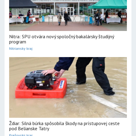
Nitra: SPU otvára nový spoločný bakalársky študijný
program
Nitriansky kraj
Ždiar: Silná búrka spôsobila škody na prístupovej ceste
pod Belianske Tatry
Prešovský kraj