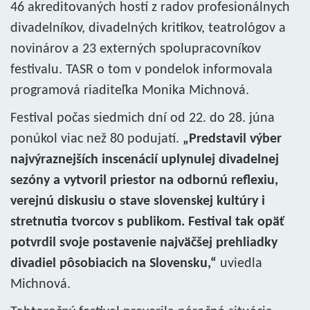
46 akreditovaných hostí z radov profesionálnych
divadelníkov, divadelných kritikov, teatrológov a
novinárov a 23 externých spolupracovníkov
festivalu. TASR o tom v pondelok informovala
programová riaditeľka Monika Michnová.
Festival počas siedmich dní od 22. do 28. júna
ponúkol viac než 80 podujatí.
„Predstavil výber
najvýraznejších inscenácií uplynulej divadelnej
sezóny a vytvoril priestor na odbornú reflexiu,
verejnú diskusiu o stave slovenskej kultúry i
stretnutia tvorcov s publikom. Festival tak opäť
potvrdil svoje postavenie najväčšej prehliadky
divadiel pôsobiacich na Slovensku,“
uviedla
Michnová.