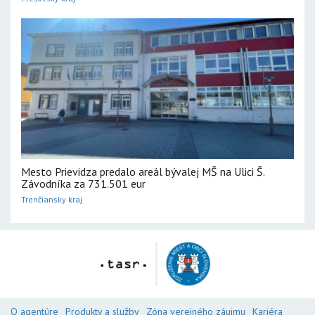
Mesto Prievidza predalo areál bývalej MŠ na Ulici Š.
Závodníka za 731.501 eur
Trenčiansky kraj
O agentúre
Produkty a služby
Zóna verejného záujmu
Kariéra