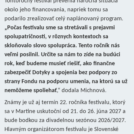
Tohtoročný festival preverila náročná situácia
okolo jeho financovania, napriek tomu sa
podarilo zrealizovať celý naplánovaný program.
„Počas festivalu sme sa stretávali s prejavmi
spolupatričnosti, v rôznych kontextoch sa
skloňovalo slovo spolupráca. Tento ročník nás
veľmi posilnil. Určite sa nám to zíde na budúci
rok, keď budeme musieť riešiť, ako finančne
zabezpečiť Dotyky a spojenia bez podpory zo
strany Fondu na podporu umenia, na ktorú sa už
nemôžeme spoliehať
,“ dodala Michnová.
Známy je už aj termín 22. ročníka festivalu, ktorý
sa v Martine uskutoční od 21. do 26. júna 2027 a
bude bodkou za divadelnou sezónou 2026/2027.
Hlavným organizátorom festivalu je Slovenské