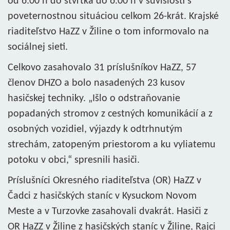
od 6.00 h do štvrtka do 6.00 h v súvislosti s
poveternostnou situáciou celkom 26-krát. Krajské
riaditeľstvo HaZZ v Žiline o tom informovalo na
sociálnej sieti.
Celkovo zasahovalo 31 príslušníkov HaZZ, 57
členov DHZO a bolo nasadených 23 kusov
hasičskej techniky. „Išlo o odstraňovanie
popadaných stromov z cestných komunikácií a z
osobných vozidiel, výjazdy k odtrhnutým
strechám, zatopeným priestorom a ku vyliatemu
potoku v obci,“ spresnili hasiči.
Príslušníci Okresného riaditeľstva (OR) HaZZ v
Čadci z hasičských staníc v Kysuckom Novom
Meste a v Turzovke zasahovali dvakrát. Hasiči z
OR HaZZ v Žiline z hasičských staníc v Žiline, Rajci