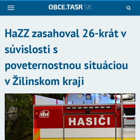
Navigácia
HaZZ zasahoval 26-krát v
súvislosti s
poveternostnou situáciou
v Žilinskom kraji