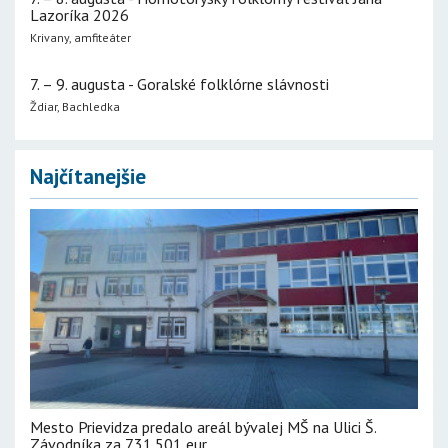
Lazoríka 2026
Krivany, amfiteáter
7. – 9. augusta - Goralské folklórne slávnosti
Ždiar, Bachledka
Najčítanejšie
Mesto Prievidza predalo areál bývalej MŠ na Ulici Š.
Závodníka za 731.501 eur