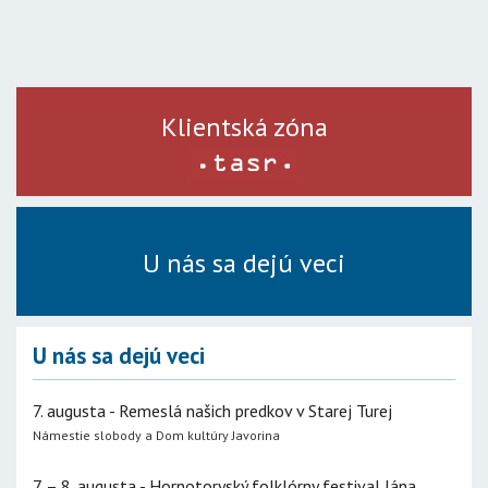
Klientská zóna
U nás sa dejú veci
U nás sa dejú veci
7. augusta - Remeslá našich predkov v Starej Turej
Námestie slobody a Dom kultúry Javorina
7. – 8. augusta - Hornotoryský folklórny festival Jána