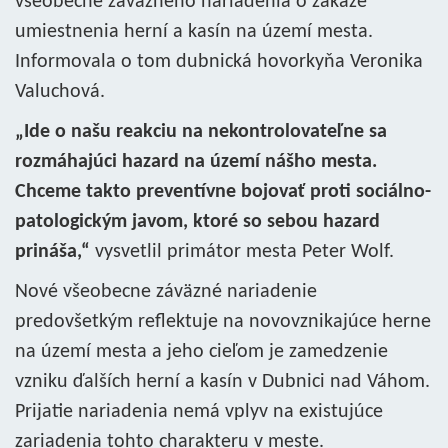
všeobecne záväzného nariadenia o zákaze
umiestnenia herní a kasín na území mesta.
Informovala o tom dubnická hovorkyňa Veronika
Valuchová.
„Ide o našu reakciu na nekontrolovateľne sa
rozmáhajúci hazard na území nášho mesta.
Chceme takto preventívne bojovať proti sociálno-
patologickým javom, ktoré so sebou hazard
prináša,“
vysvetlil primátor mesta Peter Wolf.
Nové všeobecne záväzné nariadenie
predovšetkým reflektuje na novovznikajúce herne
na území mesta a jeho cieľom je zamedzenie
vzniku ďalších herní a kasín v Dubnici nad Váhom.
Prijatie nariadenia nemá vplyv na existujúce
zariadenia tohto charakteru v meste.