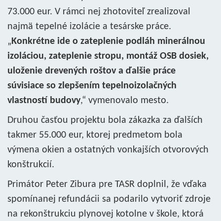
73.000 eur. V rámci nej zhotoviteľ zrealizoval
najmä tepelné izolácie a tesárske práce.
„
Konkrétne ide o zateplenie podláh minerálnou
izoláciou, zateplenie stropu, montáž OSB dosiek,
uloženie drevených roštov a ďalšie práce
súvisiace so zlepšením tepelnoizolačných
vlastností budovy
,“ vymenovalo mesto.
Druhou časťou projektu bola zákazka za ďalších
takmer 55.000 eur, ktorej predmetom bola
výmena okien a ostatných vonkajších otvorových
konštrukcií.
Primátor Peter Zibura pre TASR doplnil, že vďaka
spomínanej refundácii sa podarilo vytvoriť zdroje
na rekonštrukciu plynovej kotolne v škole, ktorá