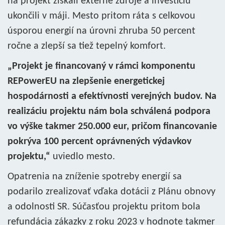
na projekt získali externé zdroje a investíciu
ukončili v máji. Mesto pritom ráta s celkovou
úsporou energií na úrovni zhruba 50 percent
ročne a zlepší sa tiež tepelný komfort.
„Projekt je financovaný v rámci komponentu
REPowerEU na zlepšenie energetickej
hospodárnosti a efektívnosti verejných budov. Na
realizáciu projektu nám bola schválená podpora
vo výške takmer 250.000 eur, pričom financovanie
pokrýva 100 percent oprávnených výdavkov
projektu,“
uviedlo mesto.
Opatrenia na zníženie spotreby energií sa
podarilo zrealizovať vďaka dotácii z Plánu obnovy
a odolnosti SR. Súčasťou projektu pritom bola
refundácia zákazky z roku 2023 v hodnote takmer