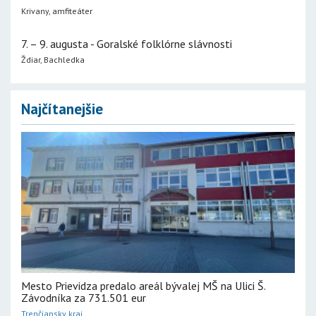
Krivany, amfiteáter
7. – 9. augusta - Goralské folklórne slávnosti
Ždiar, Bachledka
Najčítanejšie
Mesto Prievidza predalo areál bývalej MŠ na Ulici Š.
Závodníka za 731.501 eur
Trenčiansky kraj