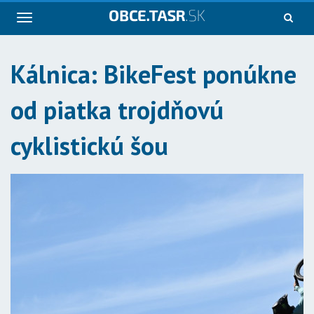
Navigácia
Kálnica: BikeFest ponúkne
od piatka trojdňovú
cyklistickú šou