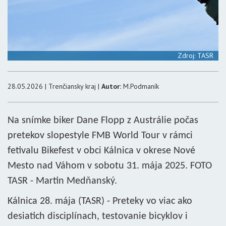
Zdroj: TASR
28.05.2026 | Trenčiansky kraj |
Autor:
M.Podmaník
Na snímke biker Dane Flopp z Austrálie počas
pretekov slopestyle FMB World Tour v rámci
fetivalu Bikefest v obci Kálnica v okrese Nové
Mesto nad Váhom v sobotu 31. mája 2025. FOTO
TASR - Martin Medňanský.
Kálnica 28. mája (TASR) - Preteky vo viac ako
desiatich disciplínach, testovanie bicyklov i