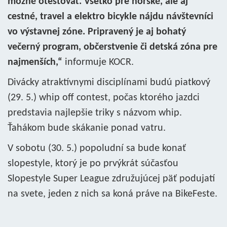
možné otestovať. Všetko pre horské, ale aj
cestné, travel a elektro bicykle nájdu návštevníci
vo výstavnej zóne. Pripravený je aj bohatý
večerný program, občerstvenie či detská zóna pre
najmenších,“
informuje KOCR.
Divácky atraktívnymi disciplínami budú piatkový
(29. 5.) whip off contest, počas ktorého jazdci
predstavia najlepšie triky s názvom whip.
Ťahákom bude skákanie ponad vatru.
V sobotu (30. 5.) popoludní sa bude konať
slopestyle, ktorý je po prvýkrát súčasťou
Slopestyle Super League združujúcej päť podujatí
na svete, jeden z nich sa koná práve na BikeFeste.