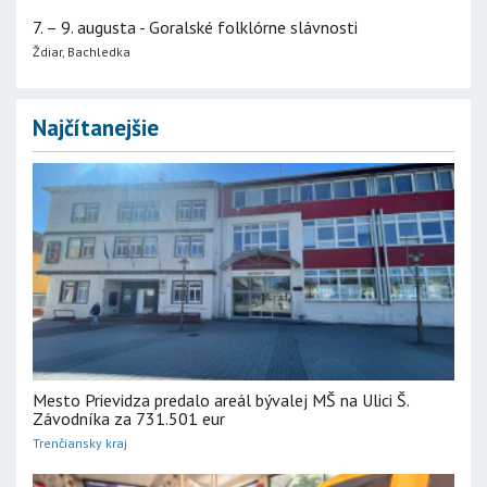
7. – 9. augusta - Goralské folklórne slávnosti
Ždiar, Bachledka
Najčítanejšie
Mesto Prievidza predalo areál bývalej MŠ na Ulici Š.
Závodníka za 731.501 eur
Trenčiansky kraj