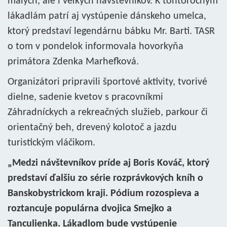
malých, ale i veľkých návštevníkov. K tohtoročným
lákadlám patrí aj vystúpenie dánskeho umelca,
ktorý predstaví legendárnu bábku Mr. Barti. TASR
o tom v pondelok informovala hovorkyňa
primátora Zdenka Marhefková.
Organizátori pripravili športové aktivity, tvorivé
dielne, sadenie kvetov s pracovníkmi
Záhradníckych a rekreačných služieb, parkour či
orientačný beh, drevený kolotoč a jazdu
turistickým vláčikom.
„Medzi návštevníkov príde aj Boris Kováč, ktorý
predstaví ďalšiu zo série rozprávkových kníh o
Banskobystrickom kraji. Pódium rozospieva a
roztancuje populárna dvojica Smejko a
Tanculienka. Lákadlom bude vystúpenie