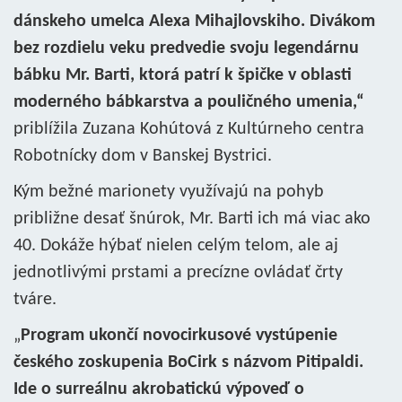
dánskeho umelca Alexa Mihajlovskiho. Divákom
bez rozdielu veku predvedie svoju legendárnu
bábku Mr. Barti, ktorá patrí k špičke v oblasti
moderného bábkarstva a pouličného umenia,“
priblížila Zuzana Kohútová z Kultúrneho centra
Robotnícky dom v Banskej Bystrici.
Kým bežné marionety využívajú na pohyb
približne desať šnúrok, Mr. Barti ich má viac ako
40. Dokáže hýbať nielen celým telom, ale aj
jednotlivými prstami a precízne ovládať črty
tváre.
„
Program ukončí novocirkusové vystúpenie
českého zoskupenia BoCirk s názvom Pitipaldi.
Ide o surreálnu akrobatickú výpoveď o