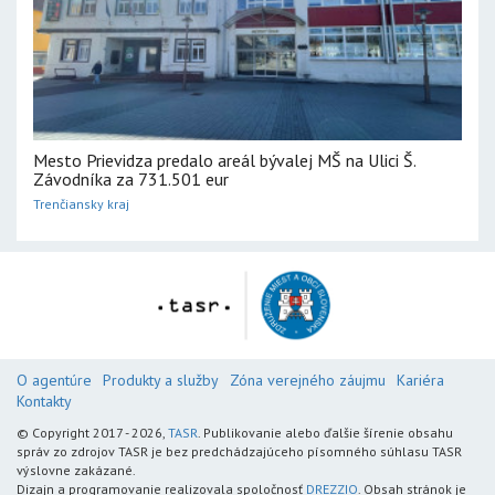
Mesto Prievidza predalo areál bývalej MŠ na Ulici Š.
Závodníka za 731.501 eur
Trenčiansky kraj
O agentúre
Produkty a služby
Zóna verejného záujmu
Kariéra
Kontakty
© Copyright 2017 - 2026,
TASR
. Publikovanie alebo ďalšie šírenie obsahu
správ zo zdrojov TASR je bez predchádzajúceho písomného súhlasu TASR
výslovne zakázané.
Dizajn a programovanie realizovala spoločnosť
DREZZIO
. Obsah stránok je