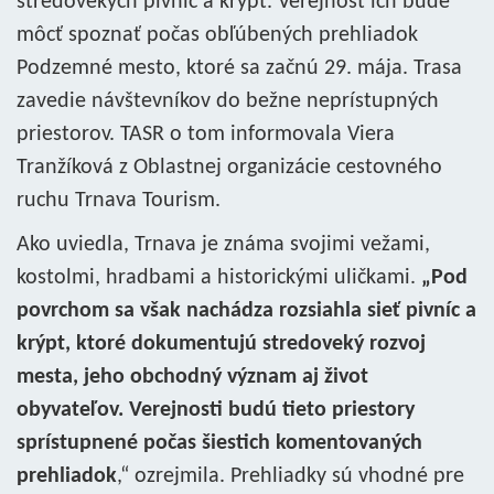
stredovekých pivníc a krýpt. Verejnosť ich bude
môcť spoznať počas obľúbených prehliadok
Podzemné mesto, ktoré sa začnú 29. mája. Trasa
zavedie návštevníkov do bežne neprístupných
priestorov. TASR o tom informovala Viera
Tranžíková z Oblastnej organizácie cestovného
ruchu Trnava Tourism.
Ako uviedla, Trnava je známa svojimi vežami,
kostolmi, hradbami a historickými uličkami.
„Pod
povrchom sa však nachádza rozsiahla sieť pivníc a
krýpt, ktoré dokumentujú stredoveký rozvoj
mesta, jeho obchodný význam aj život
obyvateľov. Verejnosti budú tieto priestory
sprístupnené počas šiestich komentovaných
prehliadok
,“ ozrejmila. Prehliadky sú vhodné pre