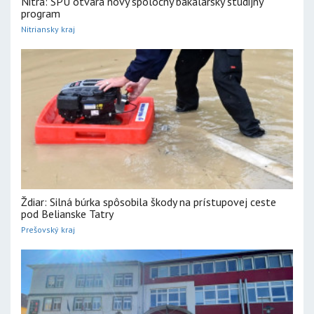
Nitra: SPU otvára nový spoločný bakalársky študijný
program
Nitriansky kraj
Ždiar: Silná búrka spôsobila škody na prístupovej ceste
pod Belianske Tatry
Prešovský kraj