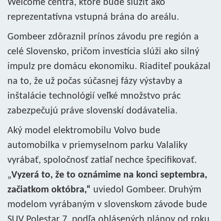
Welcome centra, ktoré bude slúžiť ako
reprezentatívna vstupná brána do areálu.
Gombeer zdôraznil prínos závodu pre región a
celé Slovensko, pričom investícia slúži ako silný
impulz pre domácu ekonomiku. Riaditeľ poukázal
na to, že už počas súčasnej fázy výstavby a
inštalácie technológií veľké množstvo prác
zabezpečujú práve slovenskí dodávatelia.
Aký model elektromobilu Volvo bude
automobilka v priemyselnom parku Valaliky
vyrábať, spoločnosť zatiaľ nechce špecifikovať.
„
Vyzerá to, že to oznámime na konci septembra,
začiatkom októbra,“
uviedol Gombeer. Druhým
modelom vyrábaným v slovenskom závode bude
SUV Polestar 7, podľa ohlásených plánov od roku