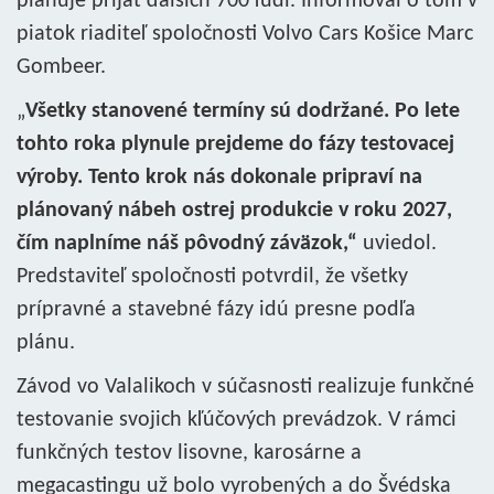
plánuje prijať ďalších 700 ľudí. Informoval o tom v
piatok riaditeľ spoločnosti Volvo Cars Košice Marc
Gombeer.
„
Všetky stanovené termíny sú dodržané. Po lete
tohto roka plynule prejdeme do fázy testovacej
výroby. Tento krok nás dokonale pripraví na
plánovaný nábeh ostrej produkcie v roku 2027,
čím naplníme náš pôvodný záväzok,“
uviedol.
Predstaviteľ spoločnosti potvrdil, že všetky
prípravné a stavebné fázy idú presne podľa
plánu.
Závod vo Valalikoch v súčasnosti realizuje funkčné
testovanie svojich kľúčových prevádzok. V rámci
funkčných testov lisovne, karosárne a
megacastingu už bolo vyrobených a do Švédska