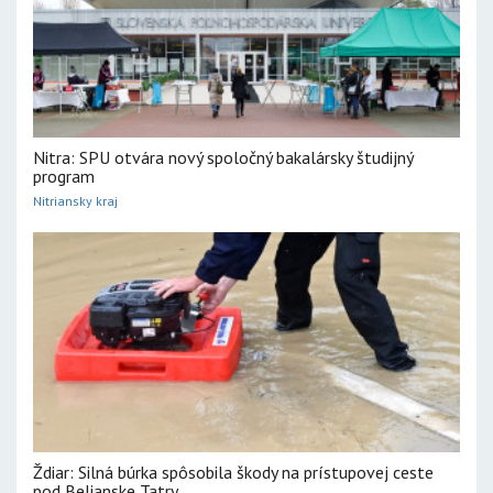
Nitra: SPU otvára nový spoločný bakalársky študijný
program
Nitriansky kraj
Ždiar: Silná búrka spôsobila škody na prístupovej ceste
pod Belianske Tatry