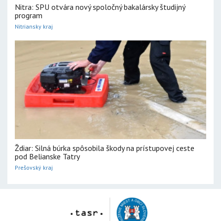
Nitra: SPU otvára nový spoločný bakalársky študijný
program
Nitriansky kraj
Ždiar: Silná búrka spôsobila škody na prístupovej ceste
pod Belianske Tatry
Prešovský kraj