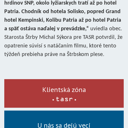
hrdinov SNP, okolo lyžiarskych tratí až po hotel
Patria. Chodník od hotela Solisko, popred Grand
hotel Kempinski, Kolibu Patria až po hotel Patria
a späť ostáva naďalej v prevádzke,“
uviedla obec.
Starosta Štrby Michal Sýkora pre TASR potvrdil, že
opatrenie súvisí s natáčaním filmu, ktoré tento
týždeň prebieha práve na Štrbskom plese.
Klientská zóna
U nás sa dejú veci