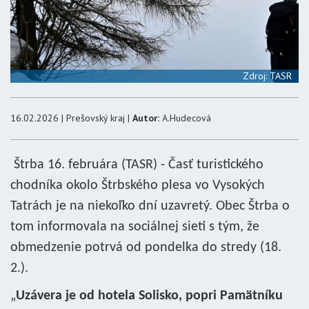
Zdroj: TASR
16.02.2026 | Prešovský kraj |
Autor:
A.Hudecová
Štrba 16. februára (TASR) - Časť turistického
chodníka okolo Štrbského plesa vo Vysokých
Tatrách je na niekoľko dní uzavretý. Obec Štrba o
tom informovala na sociálnej sieti s tým, že
obmedzenie potrvá od pondelka do stredy (18.
2.).
„
Uzávera je od hotela Solisko, popri Pamätníku