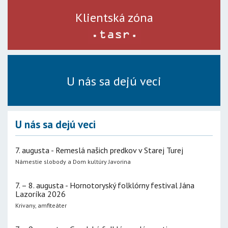
Klientská zóna
U nás sa dejú veci
U nás sa dejú veci
7. augusta - Remeslá našich predkov v Starej Turej
Námestie slobody a Dom kultúry Javorina
7. – 8. augusta - Hornotoryský folklórny festival Jána
Lazoríka 2026
Krivany, amfiteáter