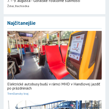
7. – 9. augusta - Goralské folklórne slávnosti
Ždiar, Bachledka
Najčítanejšie
Elektrické autobusy budú v rámci MHD v Handlovej jazdiť
po prázdninách
Trenčiansky kraj