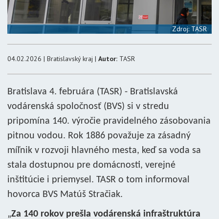
Zdroj: TASR
04.02.2026 | Bratislavský kraj |
Autor:
TASR
Bratislava 4. februára (TASR) - Bratislavská
vodárenská spoločnosť (BVS) si v stredu
pripomína 140. výročie pravidelného zásobovania
pitnou vodou. Rok 1886 považuje za zásadný
míľnik v rozvoji hlavného mesta, keď sa voda sa
stala dostupnou pre domácnosti, verejné
inštitúcie i priemysel. TASR o tom informoval
hovorca BVS Matúš Stračiak.
„
Za 140 rokov prešla vodárenská infraštruktúra