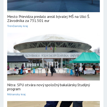
Mesto Prievidza predalo areál bývalej MŠ na Ulici Š.
Závodníka za 731.501 eur
Trenčiansky kraj
Nitra: SPU otvára nový spoločný bakalársky študijný
program
Nitriansky kraj