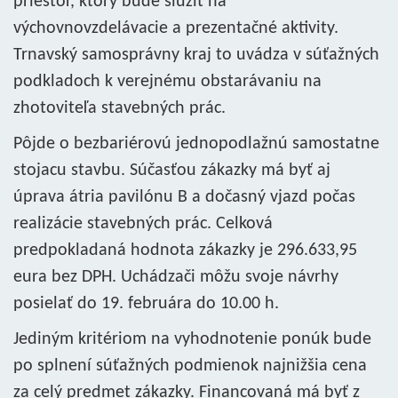
priestor, ktorý bude slúžiť na
výchovnovzdelávacie a prezentačné aktivity.
Trnavský samosprávny kraj to uvádza v súťažných
podkladoch k verejnému obstarávaniu na
zhotoviteľa stavebných prác.
Pôjde o bezbariérovú jednopodlažnú samostatne
stojacu stavbu. Súčasťou zákazky má byť aj
úprava átria pavilónu B a dočasný vjazd počas
realizácie stavebných prác. Celková
predpokladaná hodnota zákazky je 296.633,95
eura bez DPH. Uchádzači môžu svoje návrhy
posielať do 19. februára do 10.00 h.
Jediným kritériom na vyhodnotenie ponúk bude
po splnení súťažných podmienok najnižšia cena
za celý predmet zákazky. Financovaná má byť z