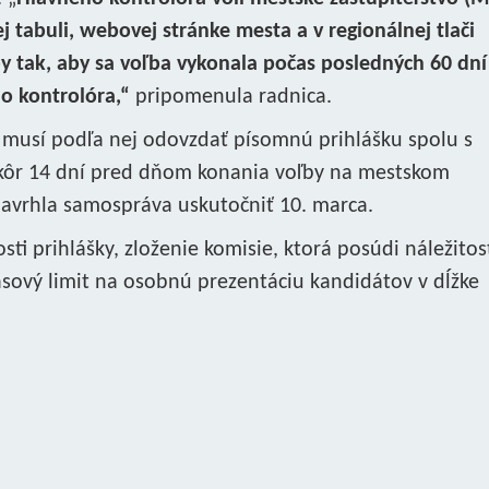
 tabuli, webovej stránke mesta a v regionálnej tlači
 tak, aby sa voľba vykonala počas posledných 60 dní
o kontrolóra,“
pripomenula radnica.
 musí podľa nej odovzdať písomnú prihlášku spolu s
skôr 14 dní pred dňom konania voľby na mestskom
 navrhla samospráva uskutočniť 10. marca.
sti prihlášky, zloženie komisie, ktorá posúdi náležitos
asový limit na osobnú prezentáciu kandidátov v dĺžke