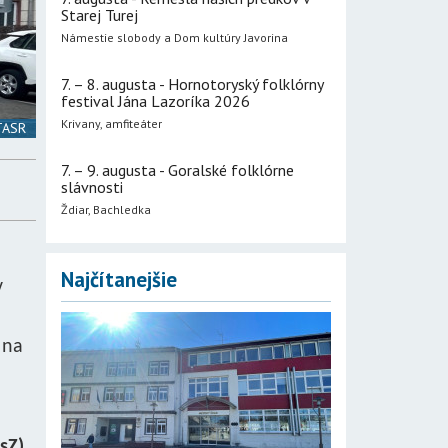
Starej Turej
Námestie slobody a Dom kultúry Javorina
7. – 8. augusta - Hornotoryský folklórny
festival Jána Lazoríka 2026
Krivany, amfiteáter
 TASR
7. – 9. augusta - Goralské folklórne
slávnosti
Ždiar, Bachledka
Najčítanejšie
v
 na
sZ).