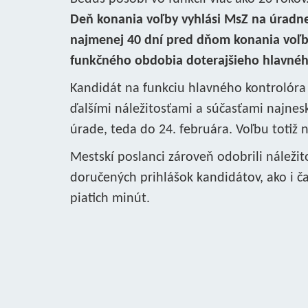
Deň konania voľby vyhlási MsZ na úradnej
najmenej 40 dní pred dňom konania voľby
funkčného obdobia doterajšieho hlavnéh
Kandidát na funkciu hlavného kontrolóra
ďalšími náležitosťami a súčasťami najne
úrade, teda do 24. februára. Voľbu totiž
Mestskí poslanci zároveň odobrili náležito
doručených prihlášok kandidátov, ako i č
piatich minút.