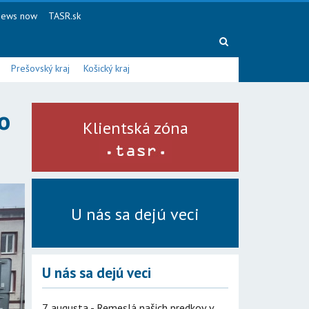
ews now
TASR.sk
Prešovský kraj
Košický kraj
o
Klientská zóna
U nás sa dejú veci
U nás sa dejú veci
7. augusta - Remeslá našich predkov v