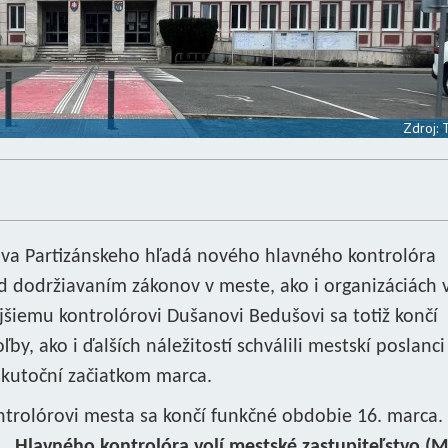
Zdroj:
ráva Partizánskeho hľadá nového hlavného kontrolóra
d dodržiavaním zákonov v meste, ako i organizáciách 
jšiemu kontrolórovi Dušanovi Bedušovi sa totiž končí
y, ako i ďalších náležitostí schválili mestskí poslanci
kutoční začiatkom marca.
rolórovi mesta sa končí funkčné obdobie 16. marca.
 „
Hlavného kontrolóra volí mestské zastupiteľstvo (M