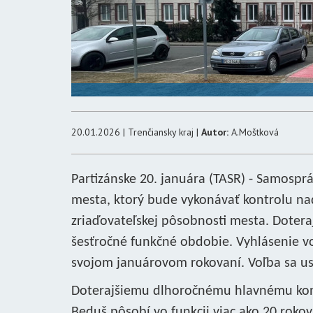
20.01.2026 | Trenčiansky kraj |
Autor:
A.Moštková
Partizánske 20. januára (TASR) - Samosp
mesta, ktorý bude vykonávať kontrolu na
zriaďovateľskej pôsobnosti mesta. Dotera
šesťročné funkčné obdobie. Vyhlásenie voľb
svojom januárovom rokovaní. Voľba sa us
Doterajšiemu dlhoročnému hlavnému kont
Beduš pôsobí vo funkcii viac ako 20 rokov.