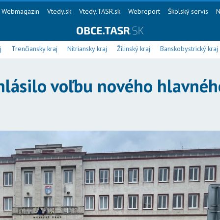
Webmagazin
Vtedy.sk
Vtedy.TASR.sk
Webreport
Školský servis
N
j
Trenčiansky kraj
Nitriansky kraj
Žilinský kraj
Banskobystrický kraj
hlásilo voľbu nového hlavnéh