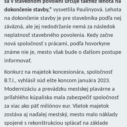
sa v stavebnom povolení určuje taktiež lehota na
dokončenie stavby,“
vysvetlila Paulínyová. Lehota
na dokončenie stavby je pre stavebníka podľa nej
záväzná, ale jej nedodržanie nemá za následok
neplatnosť stavebného povolenia. Kedy začne
nová spoločnosť s prácami, podľa hovorkyne
známe nie je, mesto však bude o ďalšom postupe
informovať.
Konkurz na majetok koncesionára, spoločnosť
B.T.I., vyhlásil súd ešte koncom januára 2023.
Modernizáciu a prevádzku mestskej plavárne a
priľahlého kúpaliska mala zabezpečiť spoločnosť
za viac ako päť miliónov eur. Všetok majetok
zostáva aj naďalej mestský, mesto malo náklady
spojené s rekonštrukciou splácať na základe