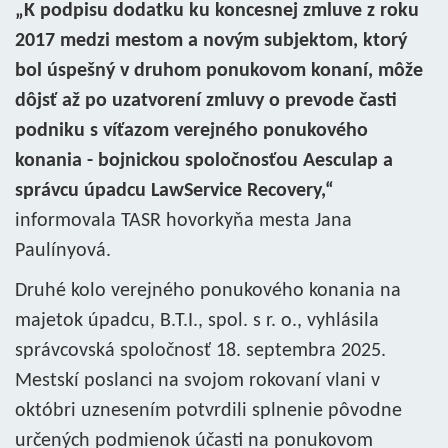
„K podpisu dodatku ku koncesnej zmluve z roku
2017 medzi mestom a novým subjektom, ktorý
bol úspešný v druhom ponukovom konaní, môže
dôjsť až po uzatvorení zmluvy o prevode časti
podniku s víťazom verejného ponukového
konania - bojnickou spoločnosťou Aesculap a
správcu úpadcu LawService Recovery,“
informovala TASR hovorkyňa mesta Jana
Paulínyová.
Druhé kolo verejného ponukového konania na
majetok úpadcu, B.T.I., spol. s r. o., vyhlásila
správcovská spoločnosť 18. septembra 2025.
Mestskí poslanci na svojom rokovaní vlani v
októbri uznesením potvrdili splnenie pôvodne
určených podmienok účasti na ponukovom