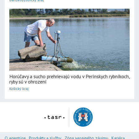
Horúčavy a sucho prehrievajú vodu v Perínskych rybníkoch,
ryby sú v ohrození
Košický kraj
O agentúre
Produkty a služby
Zóna verejného záujmu
Kariéra