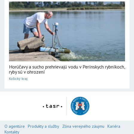
Horúčavy a sucho prehrievajú vodu v Perínskych rybníkoch,
ryby sú v ohrození
Košický kraj
O agentúre
Produkty a služby
Zóna verejného záujmu
Kariéra
Kontakty