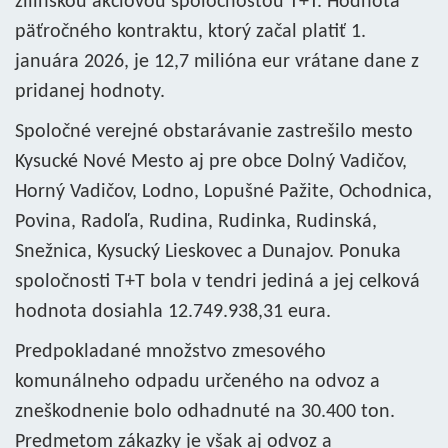
žilinskou akciovou spoločnosťou T+T. Hodnota
päťročného kontraktu, ktorý začal platiť 1.
januára 2026, je 12,7 milióna eur vrátane dane z
pridanej hodnoty.
Spoločné verejné obstarávanie zastrešilo mesto
Kysucké Nové Mesto aj pre obce Dolný Vadičov,
Horný Vadičov, Lodno, Lopušné Pažite, Ochodnica,
Povina, Radoľa, Rudina, Rudinka, Rudinská,
Snežnica, Kysucký Lieskovec a Dunajov. Ponuka
spoločnosti T+T bola v tendri jediná a jej celková
hodnota dosiahla 12.749.938,31 eura.
Predpokladané množstvo zmesového
komunálneho odpadu určeného na odvoz a
zneškodnenie bolo odhadnuté na 30.400 ton.
Predmetom zákazky je však aj odvoz a