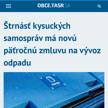
Navigácia
Štrnásť kysuckých
samospráv má novú
päťročnú zmluvu na vývoz
odpadu