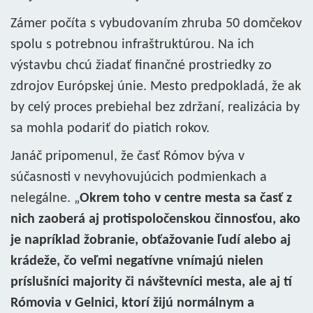
Zámer počíta s vybudovaním zhruba 50 domčekov
spolu s potrebnou infraštruktúrou. Na ich
výstavbu chcú žiadať finančné prostriedky zo
zdrojov Európskej únie. Mesto predpokladá, že ak
by celý proces prebiehal bez zdržaní, realizácia by
sa mohla podariť do piatich rokov.
Janáč pripomenul, že časť Rómov býva v
súčasnosti v nevyhovujúcich podmienkach a
nelegálne. „
Okrem toho v centre mesta sa časť z
nich zaoberá aj protispoločenskou činnosťou, ako
je napríklad žobranie, obťažovanie ľudí alebo aj
krádeže, čo veľmi negatívne vnímajú nielen
príslušníci majority či návštevníci mesta, ale aj tí
Rómovia v Gelnici, ktorí žijú normálnym a