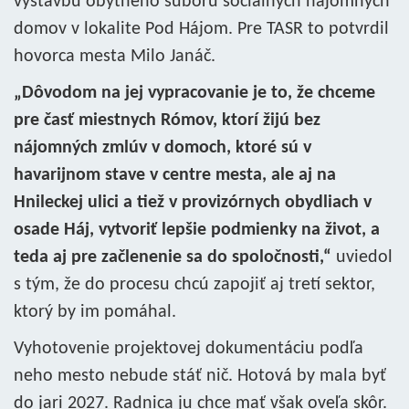
výstavbu obytného súboru sociálnych nájomných
domov v lokalite Pod Hájom. Pre TASR to potvrdil
hovorca mesta Milo Janáč.
„Dôvodom na jej vypracovanie je to, že chceme
pre časť miestnych Rómov, ktorí žijú bez
nájomných zmlúv v domoch, ktoré sú v
havarijnom stave v centre mesta, ale aj na
Hnileckej ulici a tiež v provizórnych obydliach v
osade Háj, vytvoriť lepšie podmienky na život, a
teda aj pre začlenenie sa do spoločnosti,“
uviedol
s tým, že do procesu chcú zapojiť aj tretí sektor,
ktorý by im pomáhal.
Vyhotovenie projektovej dokumentáciu podľa
neho mesto nebude stáť nič. Hotová by mala byť
do jari 2027. Radnica ju chce mať však oveľa skôr.