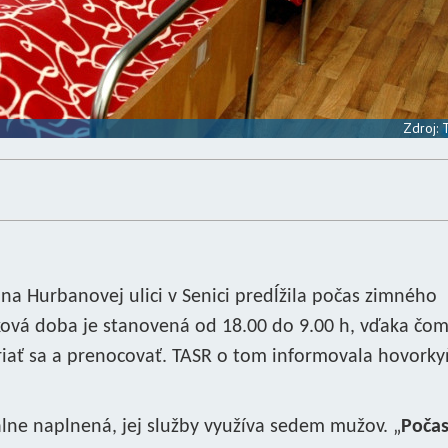
Zdroj:
na Hurbanovej ulici v Senici predĺžila počas zimného
ová doba je stanovená od 18.00 do 9.00 h, vďaka čo
ohriať sa a prenocovať. TASR o tom informovala hovork
álne naplnená, jej služby využíva sedem mužov. „
Poča