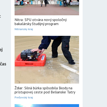
c
Nitra: SPU otvára nový spoločný
bakalársky študijný program
Nitriansky kraj
ej
čas
Ždiar: Silná búrka spôsobila škody na
prístupovej ceste pod Belianske Tatry
Prešovský kraj