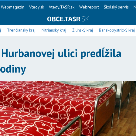
Webmagazin
Vtedy.sk
Vtedy.TASR.sk
Webreport
Školský servis
N
j
Trenčiansky kraj
Nitriansky kraj
Žilinský kraj
Banskobystrický kraj
Hurbanovej ulici predĺžila
hodiny