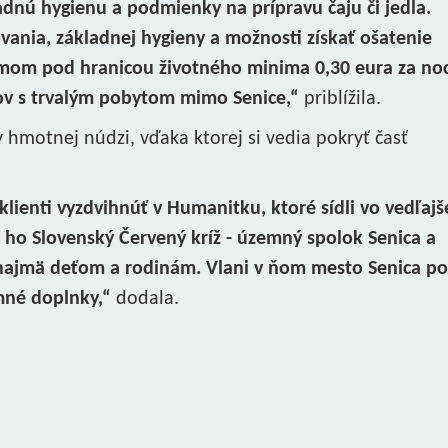
ladnú hygienu a podmienky na prípravu čaju či jedla.
ania, základnej hygieny a možnosti získať ošatenie
ríjmom pod hranicou životného minima 0,30 eura za no
tov s trvalým pobytom mimo Senice,“
priblížila.
hmotnej núdzi, vďaka ktorej si vedia pokryť časť
klienti vyzdvihnúť v Humanitku, ktoré sídli vo vedľajš
 ho Slovenský Červený kríž - územný spolok Senica a
 najmä deťom a rodinám. Vlani v ňom mesto Senica po
imné doplnky,“
dodala.