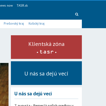
ews now
TASR.sk
Prešovský kraj
Košický kraj
Klientská zóna
U nás sa dejú veci
U nás sa dejú veci
7. augusta - Remeslá našich predkov v