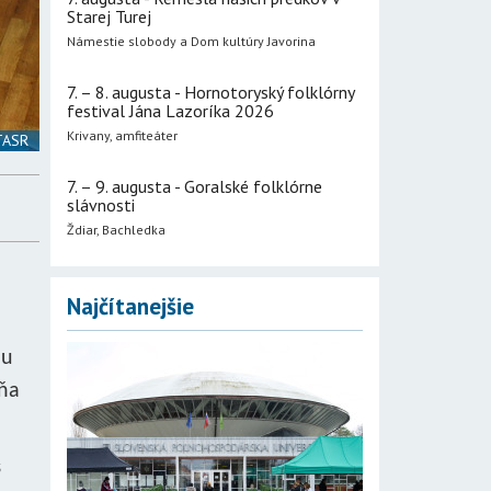
Starej Turej
Námestie slobody a Dom kultúry Javorina
7. – 8. augusta - Hornotoryský folklórny
festival Jána Lazoríka 2026
Krivany, amfiteáter
 TASR
7. – 9. augusta - Goralské folklórne
slávnosti
Ždiar, Bachledka
Najčítanejšie
mu
yňa
s