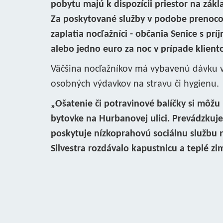
pobytu majú k dispozícii priestor na zák
Za poskytované služby v podobe prenocov
zaplatia nocľažníci - občania Senice s p
alebo jedno euro za noc v prípade klien
Väčšina nocľažníkov má vybavenú dávku v 
osobných výdavkov na stravu či hygienu.
„Ošatenie či potravinové balíčky si môžu 
bytovke na Hurbanovej ulici. Prevádzkuje
poskytuje nízkoprahovú sociálnu službu
Silvestra rozdávalo kapustnicu a teplé z