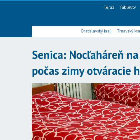
Teraz
Tablet.tv
Bratislavský kraj
Trnavský kra
Senica: Nocľaháreň na 
počas zimy otváracie 