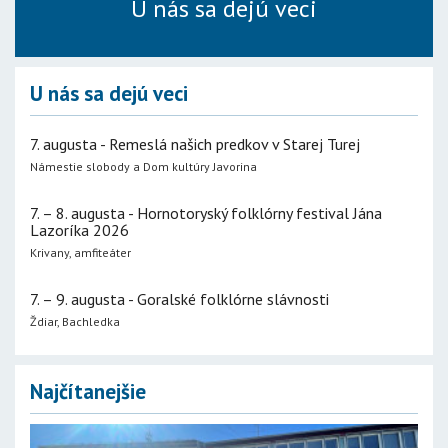
U nás sa dejú veci
U nás sa dejú veci
7. augusta - Remeslá našich predkov v Starej Turej
Námestie slobody a Dom kultúry Javorina
7. – 8. augusta - Hornotoryský folklórny festival Jána
Lazoríka 2026
Krivany, amfiteáter
7. – 9. augusta - Goralské folklórne slávnosti
Ždiar, Bachledka
Najčítanejšie