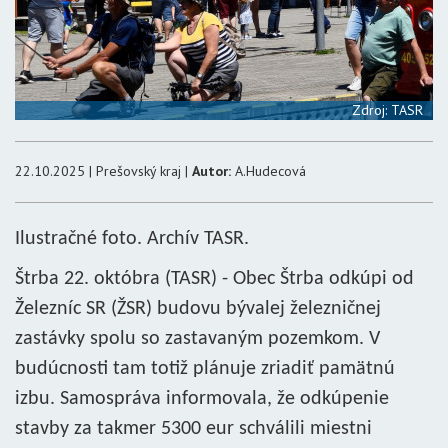
Zdroj: TASR
22.10.2025 | Prešovský kraj |
Autor:
A.Hudecová
Ilustračné foto. Archív TASR.
Štrba 22. októbra (TASR) - Obec Štrba odkúpi od
Železníc SR (ŽSR) budovu bývalej železničnej
zastávky spolu so zastavaným pozemkom. V
budúcnosti tam totiž plánuje zriadiť pamätnú
izbu. Samospráva informovala, že odkúpenie
stavby za takmer 5300 eur schválili miestni