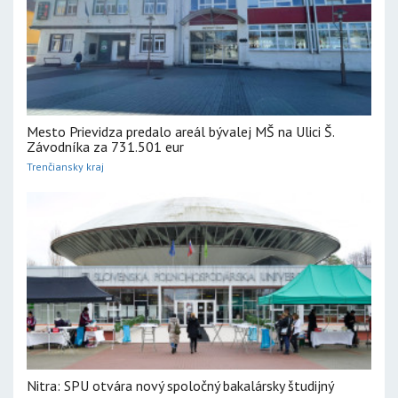
Mesto Prievidza predalo areál bývalej MŠ na Ulici Š.
Závodníka za 731.501 eur
Trenčiansky kraj
Nitra: SPU otvára nový spoločný bakalársky študijný