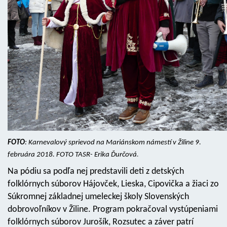
FOTO
: Karnevalový sprievod na Mariánskom námestí v Žiline 9.
februára 2018. FOTO TASR- Erika Ďurčová
.
Na pódiu sa podľa nej predstavili deti z detských
folklórnych súborov Hájovček, Lieska, Cipovička a žiaci zo
Súkromnej základnej umeleckej školy Slovenských
dobrovoľníkov v Žiline. Program pokračoval vystúpeniami
folklórnych súborov Jurošík, Rozsutec a záver patrí