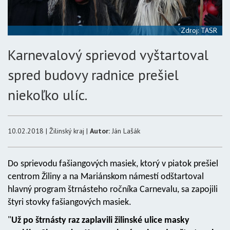
Zdroj: TASR
Karnevalový sprievod vyštartoval
spred budovy radnice prešiel
niekoľko ulíc.
10.02.2018 | Žilinský kraj |
Autor:
Ján Lašák
Do sprievodu fašiangových masiek, ktorý v piatok prešiel
centrom Žiliny a na Mariánskom námestí odštartoval
hlavný program štrnásteho ročníka Carnevalu, sa zapojili
štyri stovky fašiangových masiek.
"
Už po štrnásty raz zaplavili žilinské ulice masky