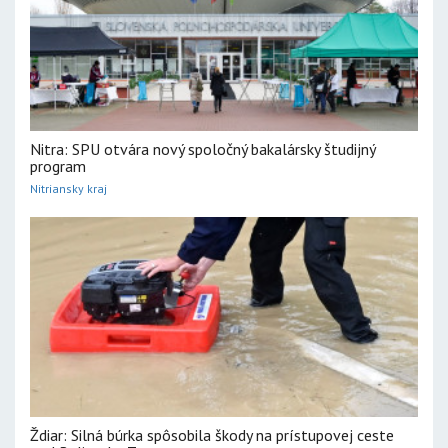
Nitra: SPU otvára nový spoločný bakalársky študijný
program
Nitriansky kraj
Ždiar: Silná búrka spôsobila škody na prístupovej ceste