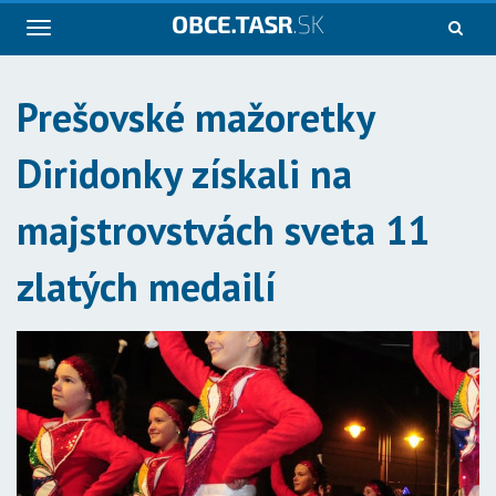
Navigácia
Prešovské mažoretky
Diridonky získali na
majstrovstvách sveta 11
zlatých medailí