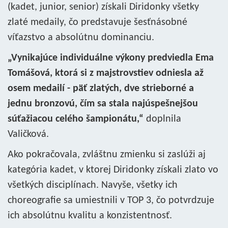
(kadet, junior, senior) získali Diridonky všetky
zlaté medaily, čo predstavuje šesťnásobné
víťazstvo a absolútnu dominanciu.
„Vynikajúce individuálne výkony predviedla Ema
Tomášová, ktorá si z majstrovstiev odniesla až
osem medailí - päť zlatých, dve strieborné a
jednu bronzovú, čím sa stala najúspešnejšou
súťažiacou celého šampionátu,“
doplnila
Valičková.
Ako pokračovala, zvláštnu zmienku si zaslúži aj
kategória kadet, v ktorej Diridonky získali zlato vo
všetkých disciplínach. Navyše, všetky ich
choreografie sa umiestnili v TOP 3, čo potvrdzuje
ich absolútnu kvalitu a konzistentnosť.