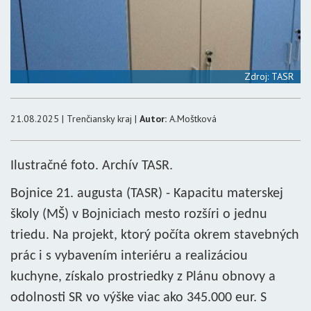
Zdroj: TASR
21.08.2025 | Trenčiansky kraj |
Autor:
A.Moštková
Ilustračné foto. Archív TASR.
Bojnice 21. augusta (TASR) - Kapacitu materskej
školy (MŠ) v Bojniciach mesto rozšíri o jednu
triedu. Na projekt, ktorý počíta okrem stavebných
prác i s vybavením interiéru a realizáciou
kuchyne, získalo prostriedky z Plánu obnovy a
odolnosti SR vo výške viac ako 345.000 eur. S