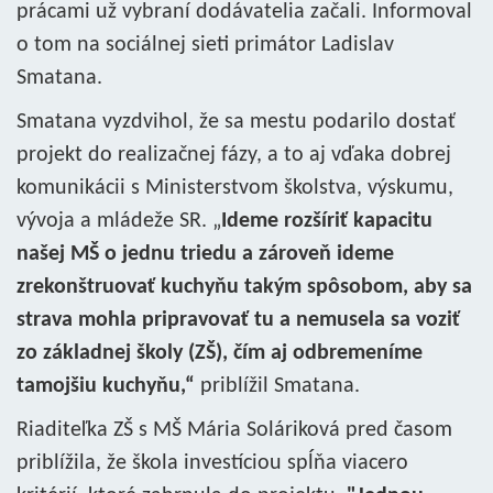
prácami už vybraní dodávatelia začali. Informoval
o tom na sociálnej sieti primátor Ladislav
Smatana.
Smatana vyzdvihol, že sa mestu podarilo dostať
projekt do realizačnej fázy, a to aj vďaka dobrej
komunikácii s Ministerstvom školstva, výskumu,
vývoja a mládeže SR. „
Ideme rozšíriť kapacitu
našej MŠ o jednu triedu a zároveň ideme
zrekonštruovať kuchyňu takým spôsobom, aby sa
strava mohla pripravovať tu a nemusela sa voziť
zo základnej školy (ZŠ), čím aj odbremeníme
tamojšiu kuchyňu,“
priblížil Smatana.
Riaditeľka ZŠ s MŠ Mária Soláriková pred časom
priblížila, že škola investíciou spĺňa viacero