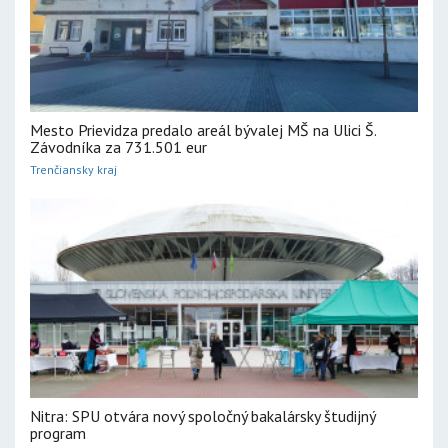
Mesto Prievidza predalo areál bývalej MŠ na Ulici Š.
Závodníka za 731.501 eur
Trenčiansky kraj
Nitra: SPU otvára nový spoločný bakalársky študijný
program