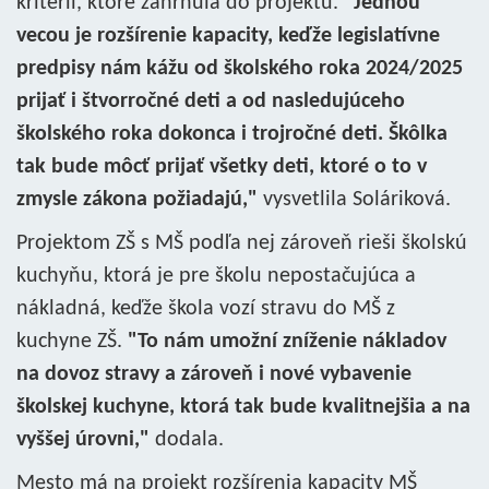
kritérií, ktoré zahrnula do projektu.
"Jednou
vecou je rozšírenie kapacity, keďže legislatívne
predpisy nám kážu od školského roka 2024/2025
prijať i štvorročné deti a od nasledujúceho
školského roka dokonca i trojročné deti. Škôlka
tak bude môcť prijať všetky deti, ktoré o to v
zmysle zákona požiadajú,"
vysvetlila Soláriková.
Projektom ZŠ s MŠ podľa nej zároveň rieši školskú
kuchyňu, ktorá je pre školu nepostačujúca a
nákladná, keďže škola vozí stravu do MŠ z
kuchyne ZŠ.
"To nám umožní zníženie nákladov
na dovoz stravy a zároveň i nové vybavenie
školskej kuchyne, ktorá tak bude kvalitnejšia a na
vyššej úrovni,"
dodala.
Mesto má na projekt rozšírenia kapacity MŠ