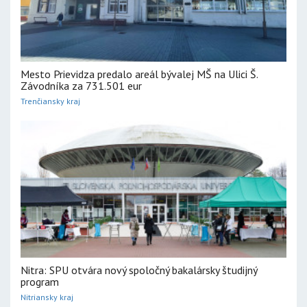
Mesto Prievidza predalo areál bývalej MŠ na Ulici Š.
Závodníka za 731.501 eur
Trenčiansky kraj
Nitra: SPU otvára nový spoločný bakalársky študijný
program
Nitriansky kraj