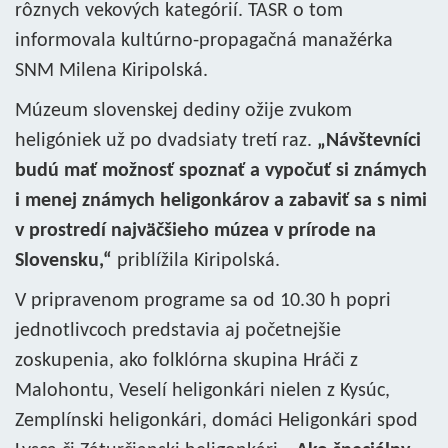
rôznych vekových kategórií. TASR o tom
informovala kultúrno-propagačná manažérka
SNM Milena Kiripolská.
Múzeum slovenskej dediny ožije zvukom
heligóniek už po dvadsiaty tretí raz.
„Návštevníci
budú mať možnosť spoznať a vypočuť si známych
i menej známych heligonkárov a zabaviť sa s nimi
v prostredí najväčšieho múzea v prírode na
Slovensku,“
priblížila Kiripolská.
V pripravenom programe sa od 10.30 h popri
jednotlivcoch predstavia aj početnejšie
zoskupenia, ako folklórna skupina Hráči z
Malohontu, Veselí heligonkári nielen z Kysúc,
Zemplínski heligonkári, domáci Heligonkári spod