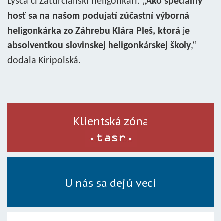
Lysca či Záturčianski heligonkári. „
Ako špeciálny
hosť sa na našom podujatí zúčastní výborná
heligonkárka zo Záhrebu Klára Pleš, ktorá je
absolventkou slovinskej heligonkárskej školy
,“
dodala Kiripolská.
Klientská zóna
U nás sa dejú veci