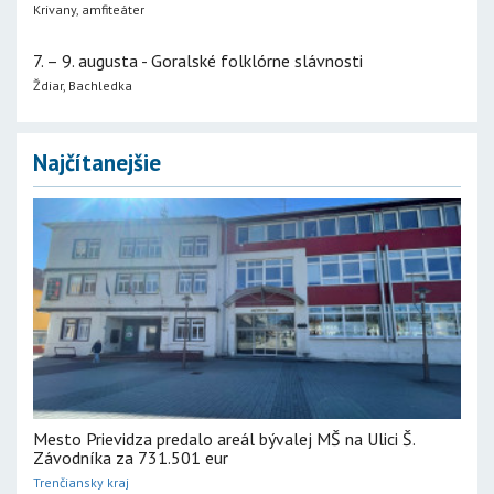
Krivany, amfiteáter
7. – 9. augusta - Goralské folklórne slávnosti
Ždiar, Bachledka
Najčítanejšie
Mesto Prievidza predalo areál bývalej MŠ na Ulici Š.
Závodníka za 731.501 eur
Trenčiansky kraj