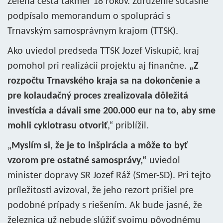
Zelená cesta takmer 18 rokov. Združenie súčasne
podpísalo memorandum o spolupráci s
Trnavským samosprávnym krajom (TTSK).
Ako uviedol predseda TTSK Jozef Viskupič, kraj
pomohol pri realizácii projektu aj finančne.
„Z
rozpočtu Trnavského kraja sa na dokončenie a
pre kolaudačný proces zrealizovala dôležitá
investícia a dávali sme 200.000 eur na to, aby sme
mohli cyklotrasu otvoriť
,“ priblížil.
„
Myslím si, že je to inšpirácia a môže to byť
vzorom pre ostatné samosprávy,“
uviedol
minister dopravy SR Jozef Ráž (Smer-SD). Pri tejto
príležitosti avizoval, že jeho rezort prišiel pre
podobné prípady s riešením. Ak bude jasné, že
železnica už nebude slúžiť svojmu pôvodnému