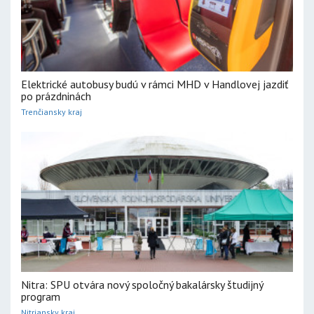
Elektrické autobusy budú v rámci MHD v Handlovej jazdiť
po prázdninách
Trenčiansky kraj
Nitra: SPU otvára nový spoločný bakalársky študijný
program
Nitriansky kraj