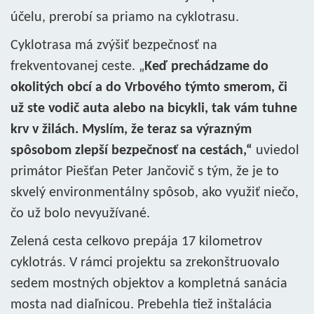
účelu, prerobí sa priamo na cyklotrasu.
Cyklotrasa má zvýšiť bezpečnosť na
frekventovanej ceste. „
Keď prechádzame do
okolitých obcí a do Vrbového týmto smerom, či
už ste vodič auta alebo na bicykli, tak vám tuhne
krv v žilách. Myslím, že teraz sa výrazným
spôsobom zlepší bezpečnosť na cestách,“
uviedol
primátor Piešťan Peter Jančovič s tým, že je to
skvelý environmentálny spôsob, ako využiť niečo,
čo už bolo nevyužívané.
Zelená cesta celkovo prepája 17 kilometrov
cyklotrás. V rámci projektu sa zrekonštruovalo
sedem mostných objektov a kompletná sanácia
mosta nad diaľnicou. Prebehla tiež inštalácia