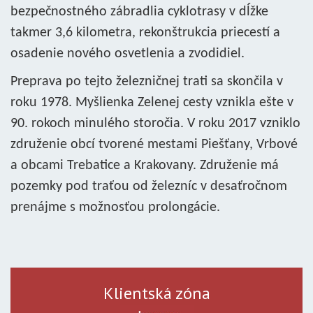
bezpečnostného zábradlia cyklotrasy v dĺžke
takmer 3,6 kilometra, rekonštrukcia priecestí a
osadenie nového osvetlenia a zvodidiel.
Preprava po tejto železničnej trati sa skončila v
roku 1978. Myšlienka Zelenej cesty vznikla ešte v
90. rokoch minulého storočia. V roku 2017 vzniklo
združenie obcí tvorené mestami Piešťany, Vrbové
a obcami Trebatice a Krakovany. Združenie má
pozemky pod traťou od železníc v desaťročnom
prenájme s možnosťou prolongácie.
Klientská zóna