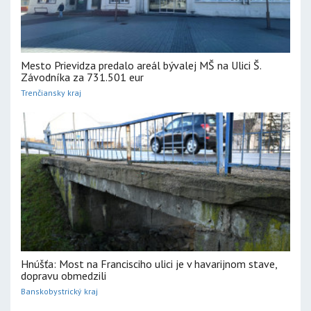
Mesto Prievidza predalo areál bývalej MŠ na Ulici Š.
Závodníka za 731.501 eur
Trenčiansky kraj
Hnúšťa: Most na Francisciho ulici je v havarijnom stave,
dopravu obmedzili
Banskobystrický kraj