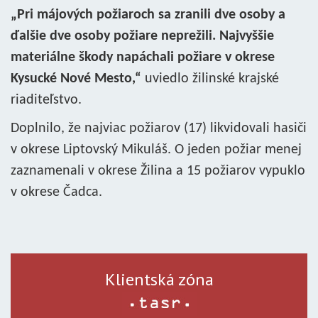
„Pri májových požiaroch sa zranili dve osoby a
ďalšie dve osoby požiare neprežili. Najvyššie
materiálne škody napáchali požiare v okrese
Kysucké Nové Mesto,“
uviedlo žilinské krajské
riaditeľstvo.
Doplnilo, že najviac požiarov (17) likvidovali hasiči
v okrese Liptovský Mikuláš. O jeden požiar menej
zaznamenali v okrese Žilina a 15 požiarov vypuklo
v okrese Čadca.
Klientská zóna