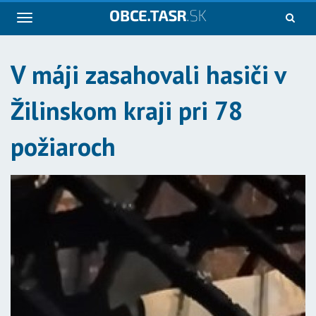
Navigácia
V máji zasahovali hasiči v
Žilinskom kraji pri 78
požiaroch