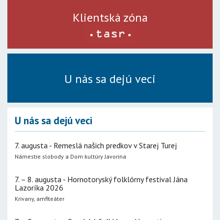
Klientská zóna
U nás sa dejú veci
U nás sa dejú veci
7. augusta - Remeslá našich predkov v Starej Turej
Námestie slobody a Dom kultúry Javorina
7. – 8. augusta - Hornotoryský folklórny festival Jána
Lazoríka 2026
Krivany, amfiteáter