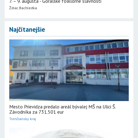
7. – 9. augusta - Goralské folklórne slávnosti
Ždiar, Bachledka
Najčítanejšie
Mesto Prievidza predalo areál bývalej MŠ na Ulici Š.
Závodníka za 731.501 eur
Trenčiansky kraj