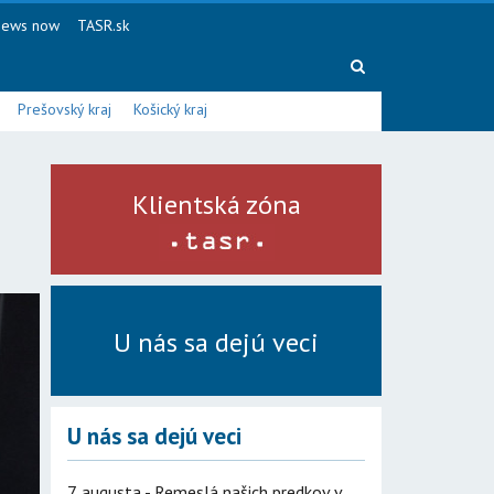
ews now
TASR.sk
Prešovský kraj
Košický kraj
Klientská zóna
U nás sa dejú veci
U nás sa dejú veci
7. augusta - Remeslá našich predkov v