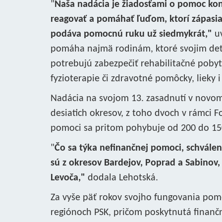
"
Naša nadácia je žiadosťami o pomoc kon
reagovať a pomáhať ľuďom, ktorí zápasia 
podáva pomocnú ruku už siedmykrát,"
uv
pomáha najmä rodinám, ktoré svojim de
potrebujú zabezpečiť rehabilitačné pobyt
fyzioterapie či zdravotné pomôcky, lieky 
Nadácia na svojom 13. zasadnutí v novo
desiatich okresov, z toho dvoch v rámci Fo
pomoci sa pritom pohybuje od 200 do 1500
"
Čo sa týka nefinančnej pomoci, schválen
sú z okresov Bardejov, Poprad a Sabinov
Levoča,"
dodala Lehotská.
Za vyše päť rokov svojho fungovania pomoh
regiónoch PSK, pričom poskytnutá finančná