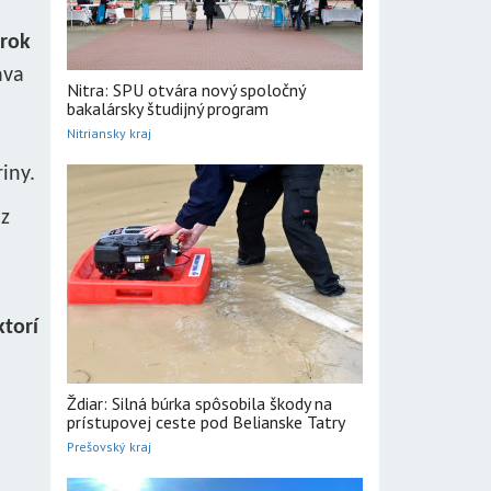
 rok
áva
Nitra: SPU otvára nový spoločný
bakalársky študijný program
Nitriansky kraj
iny.
z
ktorí
Ždiar: Silná búrka spôsobila škody na
prístupovej ceste pod Belianske Tatry
Prešovský kraj