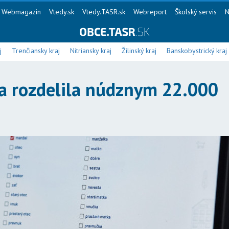
Webmagazin
Vtedy.sk
Vtedy.TASR.sk
Webreport
Školský servis
N
j
Trenčiansky kraj
Nitriansky kraj
Žilinský kraj
Banskobystrický kraj
ia rozdelila núdznym 22.000