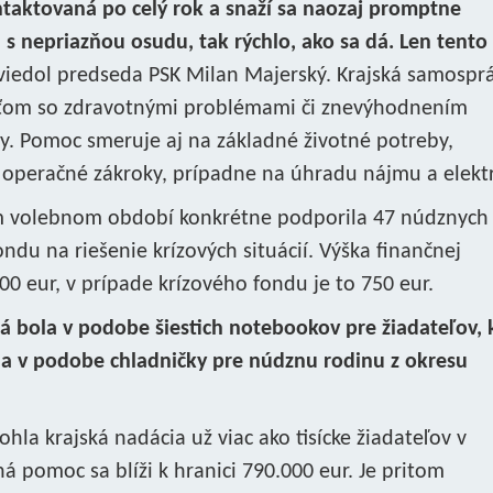
taktovaná po celý rok a snaží sa naozaj promptne
s nepriazňou osudu, tak rýchlo, ako sa dá. Len tento
iedol predseda PSK Milan Majerský. Krajská samospr
ťom so zdravotnými problémami či znevýhodnením
y. Pomoc smeruje aj na základné životné potreby,
i operačné zákroky, prípadne na úhradu nájmu a elektr
m volebnom období konkrétne podporila 47 núdznych 
ndu na riešenie krízových situácií. Výška finančnej
 eur, v prípade krízového fondu je to 750 eur.
á bola v podobe šiestich notebookov pre žiadateľov, 
, a v podobe chladničky pre núdznu rodinu z okresu
la krajská nadácia už viac ako tisícke žiadateľov v
 pomoc sa blíži k hranici 790.000 eur. Je pritom