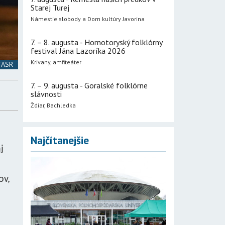
Starej Turej
Námestie slobody a Dom kultúry Javorina
7. – 8. augusta - Hornotoryský folklórny
festival Jána Lazoríka 2026
Krivany, amfiteáter
 TASR
7. – 9. augusta - Goralské folklórne
slávnosti
Ždiar, Bachledka
Najčítanejšie
j
ov,