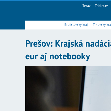
Teraz
Tablet.tv
Bratislavský kraj
Trnavský kra
Prešov: Krajská nadác
eur aj notebooky