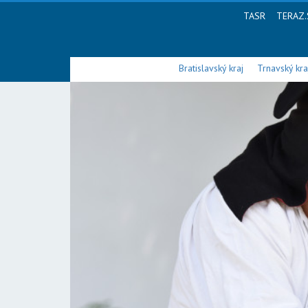
TASR
TERAZ.
Bratislavský kraj
Trnavský kra