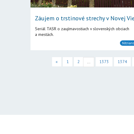
Záujem o trstinové strechy v Novej Vie
Seriál TASR o zaujímavostiach v slovenských obciach
a mestách.
Nitrian
«
1
2
1373
1374
...