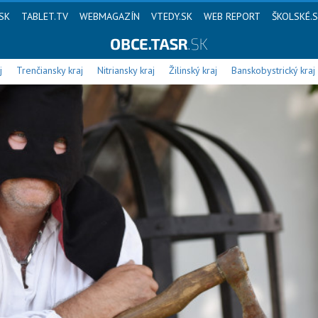
SK
TABLET.TV
WEBMAGAZÍN
VTEDY.SK
WEB REPORT
ŠKOLSKÉ.
j
Trenčiansky kraj
Nitriansky kraj
Žilinský kraj
Banskobystrický kraj