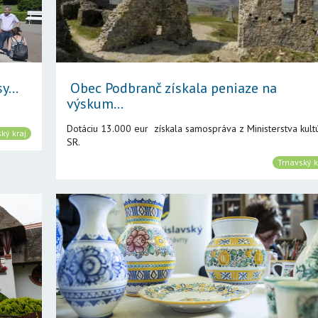
y...
Obec Podbranč získala peniaze na
výskum...
Dotáciu 13.000 eur získala samospráva z Ministerstva kult
ký kraj
SR.
Trnavský k