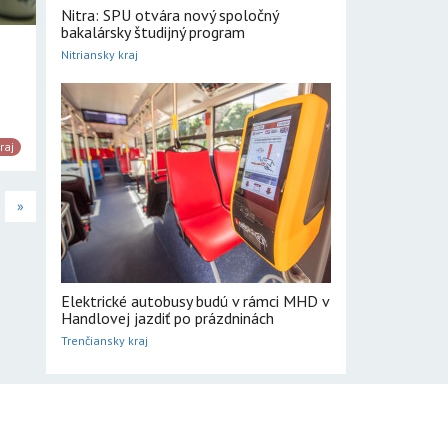
Nitra: SPU otvára nový spoločný
bakalársky študijný program
Nitriansky kraj
raj
»
Elektrické autobusy budú v rámci MHD v
Handlovej jazdiť po prázdninách
Trenčiansky kraj