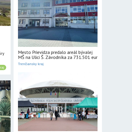
Mesto Prievidza predalo areál bývalej
úry
MŠ na Ulici Š. Závodníka za 731.501 eur
Trenčiansky kraj
raj