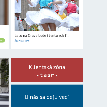
Leto na Orave bude i tento rok f...
raj
Žilinský kraj
Klientská zóna
U nás sa dejú veci