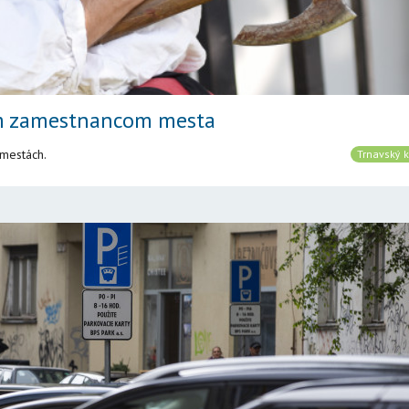
ým zamestnancom mesta
 mestách.
Trnavský k