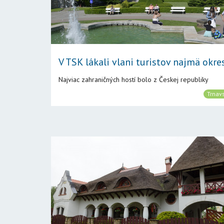
V TSK lákali vlani turistov najmä okres
Najviac zahraničných hostí bolo z Českej republiky
Trnavs