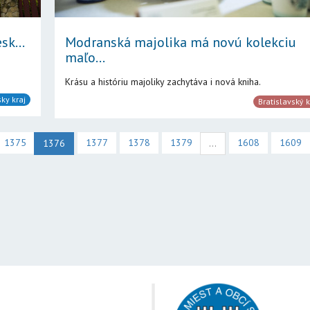
sk...
Modranská majolika má novú kolekciu
maľo...
Krásu a históriu majoliky zachytáva i nová kniha.
sky kraj
Bratislavský k
1375
1377
1378
1379
1608
1609
1376
...