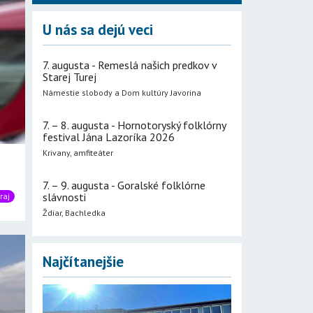
U nás sa dejú veci
7. augusta - Remeslá našich predkov v
Starej Turej
Námestie slobody a Dom kultúry Javorina
7. – 8. augusta - Hornotoryský folklórny
festival Jána Lazoríka 2026
Krivany, amfiteáter
7. – 9. augusta - Goralské folklórne
slávnosti
raj
Ždiar, Bachledka
Najčítanejšie