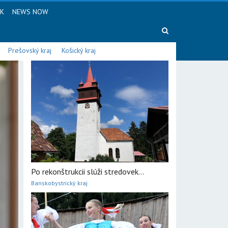
SK
NEWS NOW
Prešovský kraj
Košický kraj
Po rekonštrukcii slúži stredovek...
Banskobystrický kraj