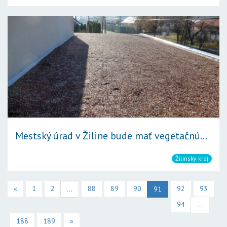
Mestský úrad v Žiline bude mať vegetačnú...
Žilinský kraj
«
1
2
88
89
90
92
93
...
91
94
...
188
189
»