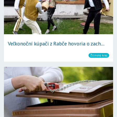
Veľkonoční kúpači z Rabče hovoria o zach...
Žilinský kraj