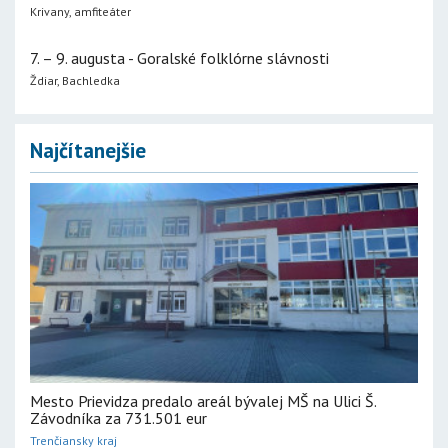
Krivany, amfiteáter
7. – 9. augusta - Goralské folklórne slávnosti
Ždiar, Bachledka
Najčítanejšie
Mesto Prievidza predalo areál bývalej MŠ na Ulici Š.
Závodníka za 731.501 eur
Trenčiansky kraj