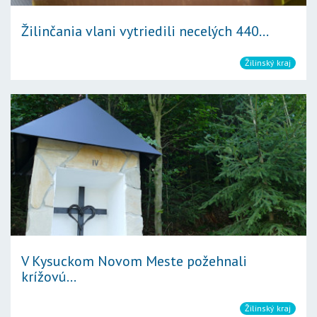
Žilinčania vlani vytriedili necelých 440...
Žilinský kraj
V Kysuckom Novom Meste požehnali
krížovú...
Žilinský kraj